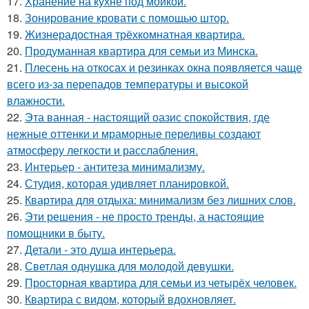
17.
Хранение на кухне под мойкой.
18.
Зонирование кровати с помощью штор.
19.
Жизнерадостная трёхкомнатная квартира.
20.
Продуманная квартира для семьи из Минска.
21.
Плесень на откосах и резинках окна появляется чаще
всего из-за перепадов температуры и высокой
влажности.
22.
Эта ванная - настоящий оазис спокойствия, где
нежные оттенки и мраморные переливы создают
атмосферу легкости и расслабления.
23.
Интерьер - антитеза минимализму.
24.
Студия, которая удивляет планировкой.
25.
Квартира для отдыха: минимализм без лишних слов.
26.
Эти решения - не просто тренды, а настоящие
помощники в быту.
27.
Детали - это душа интерьера.
28.
Светлая однушка для молодой девушки.
29.
Просторная квартира для семьи из четырёх человек.
30.
Квартира с видом, который вдохновляет.