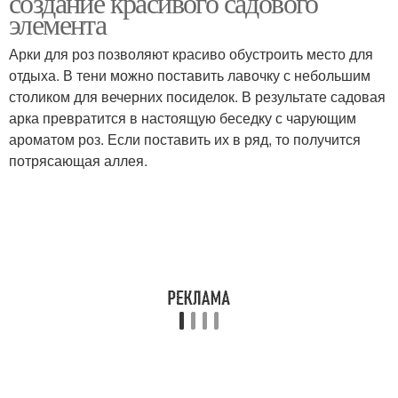
создание красивого садового
элемента
Арки для роз позволяют красиво обустроить место для
Опоры для плетистой
отдыха. В тени можно поставить лавочку с небольшим
Арка для роз
розы
столиком для вечерних посиделок. В результате садовая
арка превратится в настоящую беседку с чарующим
ароматом роз. Если поставить их в ряд, то получится
потрясающая аллея.
Садовые арки
Арки из роз
Полуарка для роз
Цветочная арка
Арка из профильной
Арки для роз
трубы