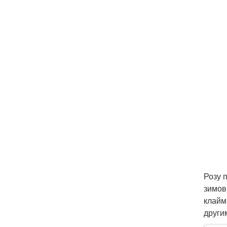
Розу 
зимов
клайм
други