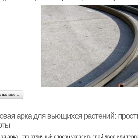
ь дальше →
овая арка для вьющихся растений: прос
оты
ая арка - это отличный способ украсить свой двор или тер