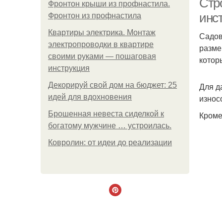
Стр
Фронтон крыши из профнастила.
инс
Фронтон из профнастила
Квартиры электрика. Монтаж
Садов
электропроводки в квартире
разме
своими руками — пошаговая
котор
инструкция
Декорируй свой дом на бюджет: 25
Для д
идей для вдохновения
износ
Брошенная невеста сиделкой к
Кроме
богатому мужчине … устроилась.
Ковролин: от идеи до реализации