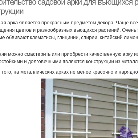
оительство садовой арки для въющихся р
трукции
ая арка является прекрасным предметом декора. Чаще всег
щения цветов и разнообразных вьющихся растений. Очень 
ые обвивают клематисы, глицинии, спиреи, китайский лимон
ачи можно смастерить или приобрести качественную арку 
остойкими и долговечными являются конструкции из металла
 того, на металлических арках не менее красочно и нарядн