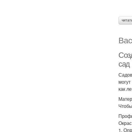
читат
Вас
Соз
сад
Садов
могут
как л
Матер
Чтобы
Профи
Окрас
1. Оп