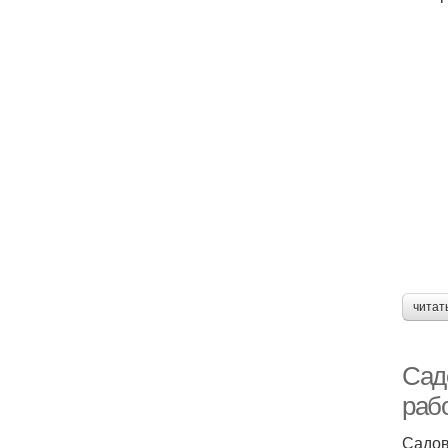
читат
Сад
раб
Садов