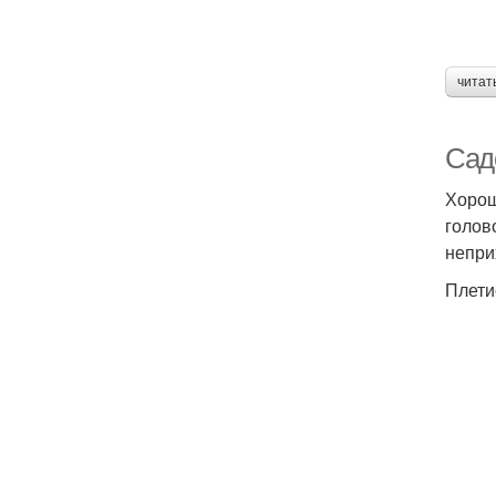
читат
Сад
Хорош
голов
непри
Плети