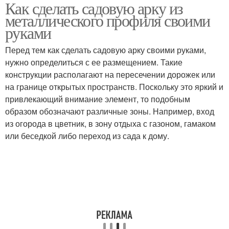
Как сделать садовую арку из
Профиль от коррозии
Арки от пыли
металлического профиля своими
руками
Перед тем как сделать садовую арку своими руками,
Профиль для
нужно определиться с ее размещением. Такие
Арка в желаемый цвет
строительства
конструкции располагают на пересечении дорожек или
на границе открытых пространств. Поскольку это яркий и
привлекающий внимание элемент, то подобным
образом обозначают различные зоны. Например, вход
из огорода в цветник, в зону отдыха с газоном, гамаком
или беседкой либо переход из сада к дому.