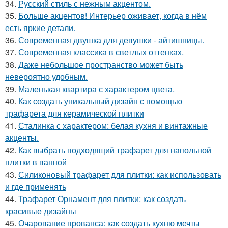
34.
Русский стиль с нежным акцентом.
35.
Больше акцентов! Интерьер оживает, когда в нём
есть яркие детали.
36.
Современная двушка для девушки - айтишницы.
37.
Современная классика в светлых оттенках.
38.
Даже небольшое пространство может быть
невероятно удобным.
39.
Маленькая квартира с характером цвета.
40.
Как создать уникальный дизайн с помощью
трафарета для керамической плитки
41.
Сталинка с характером: белая кухня и винтажные
акценты.
42.
Как выбрать подходящий трафарет для напольной
плитки в ванной
43.
Силиконовый трафарет для плитки: как использовать
и где применять
44.
Трафарет Орнамент для плитки: как создать
красивые дизайны
45.
Очарование прованса: как создать кухню мечты