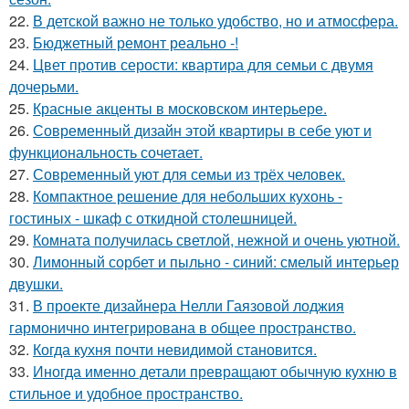
22.
В детской важно не только удобство, но и атмосфера.
23.
Бюджетный ремонт реально -!
24.
Цвет против серости: квартира для семьи с двумя
дочерьми.
25.
Красные акценты в московском интерьере.
26.
Современный дизайн этой квартиры в себе уют и
функциональность сочетает.
27.
Современный уют для семьи из трёх человек.
28.
Компактное решение для небольших кухонь -
гостиных - шкаф с откидной столешницей.
29.
Комната получилась светлой, нежной и очень уютной.
30.
Лимонный сорбет и пыльно - синий: смелый интерьер
двушки.
31.
В проекте дизайнера Нелли Гаязовой лоджия
гармонично интегрирована в общее пространство.
32.
Когда кухня почти невидимой становится.
33.
Иногда именно детали превращают обычную кухню в
стильное и удобное пространство.