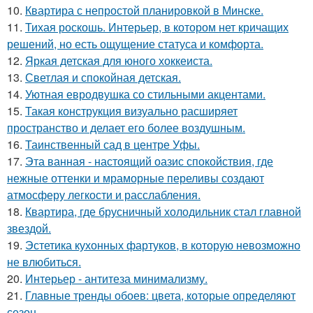
10.
Квартира с непростой планировкой в Минске.
11.
Тихая роскошь. Интерьер, в котором нет кричащих
решений, но есть ощущение статуса и комфорта.
12.
Яркая детская для юного хоккеиста.
13.
Светлая и спокойная детская.
14.
Уютная евродвушка со стильными акцентами.
15.
Такая конструкция визуально расширяет
пространство и делает его более воздушным.
16.
Таинственный сад в центре Уфы.
17.
Эта ванная - настоящий оазис спокойствия, где
нежные оттенки и мраморные переливы создают
атмосферу легкости и расслабления.
18.
Квартира, где брусничный холодильник стал главной
звездой.
19.
Эстетика кухонных фартуков, в которую невозможно
не влюбиться.
20.
Интерьер - антитеза минимализму.
21.
Главные тренды обоев: цвета, которые определяют
сезон.