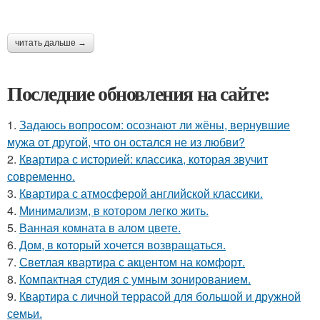
читать дальше →
Последние обновления на сайте:
1.
Задаюсь вопросом: осознают ли жёны, вернувшие
мужа от другой, что он остался не из любви?
2.
Квартира с историей: классика, которая звучит
современно.
3.
Квартира с атмосферой английской классики.
4.
Минимализм, в котором легко жить.
5.
Ванная комната в алом цвете.
6.
Дом, в который хочется возвращаться.
7.
Светлая квартира с акцентом на комфорт.
8.
Компактная студия с умным зонированием.
9.
Квартира с личной террасой для большой и дружной
семьи.