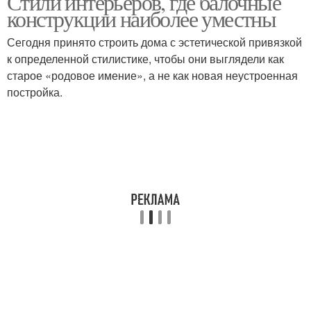
Стили интерьеров, где балочные
конструкции наиболее уместны
Сегодня принято строить дома с эстетической привязкой
к определенной стилистике, чтобы они выглядели как
Потолки с балками
Балки на потолке
старое «родовое имение», а не как новая неустроенная
постройка.
Несущая балка
Балка в интерьере
Потолочный интерьер
Деревянные балки
Гипсокартонные декоративные
Балка на потолке
балки