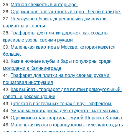
35.
Мятная свежесть в интерьере.
36.
Сдержанная элегантность в серо - белой палитре.
37.
Чем лучше обшить деревянный дом внутри:
варианты и советы
38.
Трафареты для плитки дорожек: как создать
красивые узоры своими руками
39.
Маленькая квартира в Москве, которая кажется
больше.
40.
Какие ночные клубы и бары популярны среди
молодежи в Калининграде
41.
Трафарет для плитки на полу своими руками:
пошаговая инструкция
42.
Как выбрать трафарет для плитки прямоугольный:
советы и рекомендации
43.
Детская в пастельных тонах с вау - эффектом.
44.
Умная малогабаритка для студента - математика.
45.
Однокомнатная квартира - музей Шерлока Холмса.
46.
Маленькая кухня в французском стиле: как создать
элегантность в компактном пространстве