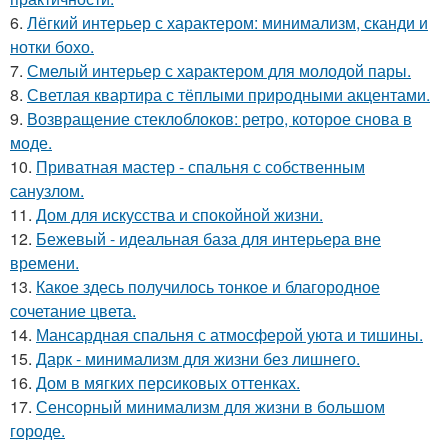
6.
Лёгкий интерьер с характером: минимализм, сканди и
нотки бохо.
7.
Смелый интерьер с характером для молодой пары.
8.
Светлая квартира с тёплыми природными акцентами.
9.
Возвращение стеклоблоков: ретро, которое снова в
моде.
10.
Приватная мастер - спальня с собственным
санузлом.
11.
Дом для искусства и спокойной жизни.
12.
Бежевый - идеальная база для интерьера вне
времени.
13.
Какое здесь получилось тонкое и благородное
сочетание цвета.
14.
Мансардная спальня с атмосферой уюта и тишины.
15.
Дарк - минимализм для жизни без лишнего.
16.
Дом в мягких персиковых оттенках.
17.
Сенсорный минимализм для жизни в большом
городе.