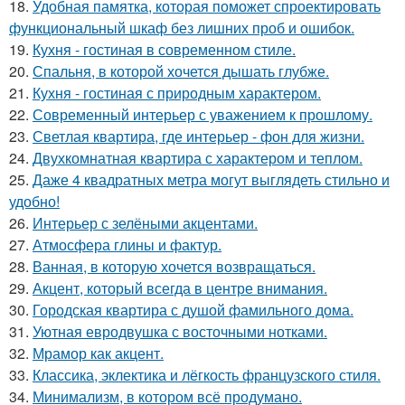
18.
Удобная памятка, которая поможет спроектировать
функциональный шкаф без лишних проб и ошибок.
19.
Кухня - гостиная в современном стиле.
20.
Спальня, в которой хочется дышать глубже.
21.
Кухня - гостиная с природным характером.
22.
Современный интерьер с уважением к прошлому.
23.
Светлая квартира, где интерьер - фон для жизни.
24.
Двухкомнатная квартира с характером и теплом.
25.
Даже 4 квадратных метра могут выглядеть стильно и
удобно!
26.
Интерьер с зелёными акцентами.
27.
Атмосфера глины и фактур.
28.
Ванная, в которую хочется возвращаться.
29.
Акцент, который всегда в центре внимания.
30.
Городская квартира с душой фамильного дома.
31.
Уютная евродвушка с восточными нотками.
32.
Мрамор как акцент.
33.
Классика, эклектика и лёгкость французского стиля.
34.
Минимализм, в котором всё продумано.