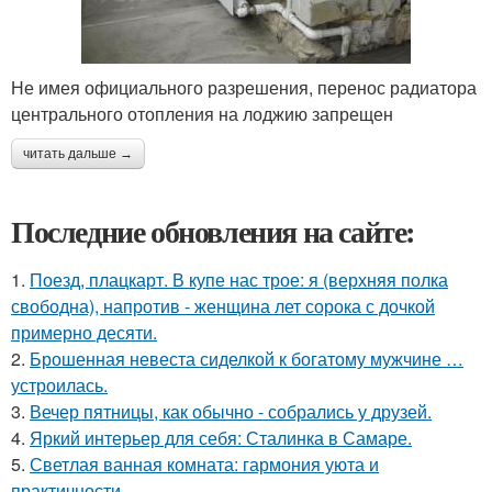
Не имея официального разрешения, перенос радиатора
центрального отопления на лоджию запрещен
читать дальше →
Последние обновления на сайте:
1.
Поезд, плацкарт. В купе нас трое: я (верхняя полка
свободна), напротив - женщина лет сорока с дочкой
примерно десяти.
2.
Брошенная невеста сиделкой к богатому мужчине …
устроилась.
3.
Вечер пятницы, как обычно - собрались у друзей.
4.
Яркий интерьер для себя: Сталинка в Самаре.
5.
Светлая ванная комната: гармония уюта и
практичности.