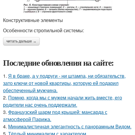
Конструктивные элементы
Особенности стропильной системы:
читать дальше →
Последние обновления на сайте:
1.
Я в браке, а у подруги - ни штампа, ни обязательств,
зато ключи от новой квартиры, которую ей подарил
обеспеченный мужчина.
2.
Помню, когда мы с мужем начали жить вместе, его
родители нас очень поддержали.
3.
Французский шарм под крышей: мансарда с
атмосферой Парижа.
4.
Минималистичная элегантность с панорамным Видом.
5.
Тёплый минимализм с характером.