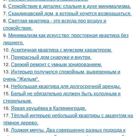
6.
Спокойствие в деталях: спальня в духе минимализма.
7.
Скандинавский дом, в который хочется возвращаться.
8.
Светлая квартира - это всегда про воздух и
спокойствие.
9.
Минимализм как искусство: просторная квартира без
лишнего.
10.
Аскетичная квартира с мужским характером.
11.
Прекрасный дом снаружи и внутри.
12.
Свежий ремонт с умным зонированием.
13.
Интерьер получился спокойным, выверенным и
очень "Жилым".
14.
Небольшая квартира для долгосрочной аренды.
15.
Белый не обязательно должен быть холодным и
стерильным.
16.
Яркая хрущёвка в Калининграде.
17.
Тёплый интерьер небольшой квартиры с акцентом на
тёмное дерево.
18.
Лоджия мечты. Два совершенно разных подхода к