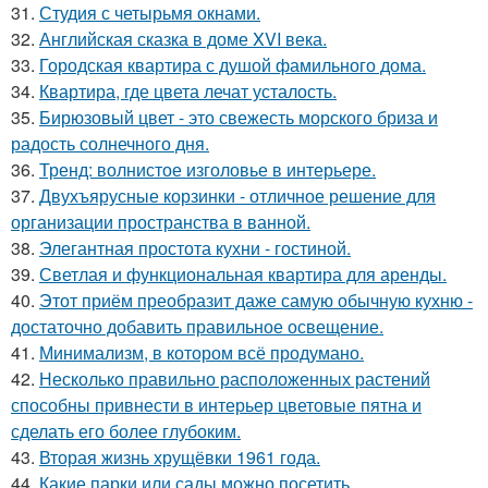
31.
Студия с четырьмя окнами.
32.
Английская сказка в доме XVI века.
33.
Городская квартира с душой фамильного дома.
34.
Квартира, где цвета лечат усталость.
35.
Бирюзовый цвет - это свежесть морского бриза и
радость солнечного дня.
36.
Тренд: волнистое изголовье в интерьере.
37.
Двухъярусные корзинки - отличное решение для
организации пространства в ванной.
38.
Элегантная простота кухни - гостиной.
39.
Светлая и функциональная квартира для аренды.
40.
Этот приём преобразит даже самую обычную кухню -
достаточно добавить правильное освещение.
41.
Минимализм, в котором всё продумано.
42.
Несколько правильно расположенных растений
способны привнести в интерьер цветовые пятна и
сделать его более глубоким.
43.
Вторая жизнь хрущёвки 1961 года.
44.
Какие парки или сады можно посетить