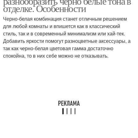
разнообразить черно белые тона в
отделке. Особенности
Черно-белая комбинация станет отличным решением
Очаровательный
для любой комнаты и впишется как в классический
Белая мебель
интерьер
стиль, так и в современный минимализм или хай-тек.
Добавить яркости помогут разноцветные аксессуары, а
так как черно-белая цветовая гамма достаточно
спокойна, то в них себе можно не отказывать.
Мебель в интерьере
Шикарный интерьер
Интерьер с деревом
Белая квартира