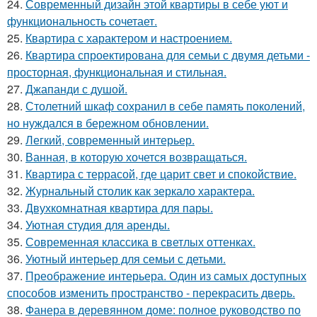
24.
Современный дизайн этой квартиры в себе уют и
функциональность сочетает.
25.
Квартира с характером и настроением.
26.
Квартира спроектирована для семьи с двумя детьми -
просторная, функциональная и стильная.
27.
Джапанди с душой.
28.
Столетний шкаф сохранил в себе память поколений,
но нуждался в бережном обновлении.
29.
Легкий, современный интерьер.
30.
Ванная, в которую хочется возвращаться.
31.
Квартира с террасой, где царит свет и спокойствие.
32.
Журнальный столик как зеркало характера.
33.
Двухкомнатная квартира для пары.
34.
Уютная студия для аренды.
35.
Современная классика в светлых оттенках.
36.
Уютный интерьер для семьи с детьми.
37.
Преображение интерьера. Один из самых доступных
способов изменить пространство - перекрасить дверь.
38.
Фанера в деревянном доме: полное руководство по