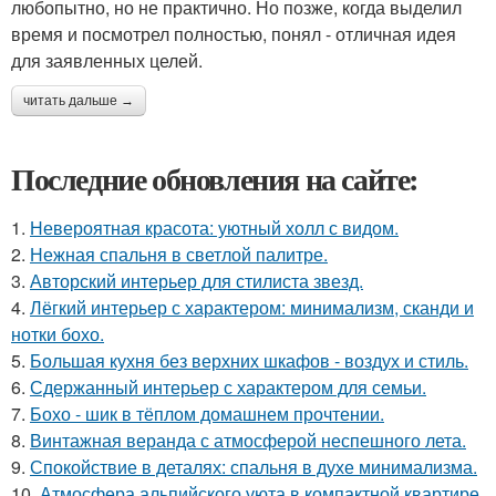
любопытно, но не практично. Но позже, когда выделил
время и посмотрел полностью, понял - отличная идея
для заявленных целей.
читать дальше →
Последние обновления на сайте:
1.
Невероятная красота: уютный холл с видом.
2.
Нежная спальня в светлой палитре.
3.
Авторский интерьер для стилиста звезд.
4.
Лёгкий интерьер с характером: минимализм, сканди и
нотки бохо.
5.
Большая кухня без верхних шкафов - воздух и стиль.
6.
Сдержанный интерьер с характером для семьи.
7.
Бохо - шик в тёплом домашнем прочтении.
8.
Винтажная веранда с атмосферой неспешного лета.
9.
Спокойствие в деталях: спальня в духе минимализма.
10.
Атмосфера альпийского уюта в компактной квартире.