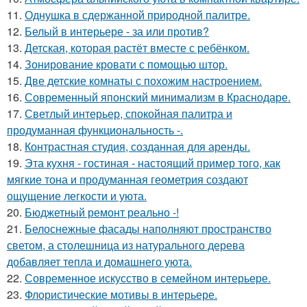
11.
Однушка в сдержанной природной палитре.
12.
Белый в интерьере - за или против?
13.
Детская, которая растёт вместе с ребёнком.
14.
Зонирование кровати с помощью штор.
15.
Две детские комнаты с похожим настроением.
16.
Современный японский минимализм в Краснодаре.
17.
Светлый интерьер, спокойная палитра и
продуманная функциональность -.
18.
Контрастная студия, созданная для аренды.
19.
Эта кухня - гостиная - настоящий пример того, как
мягкие тона и продуманная геометрия создают
ощущение легкости и уюта.
20.
Бюджетный ремонт реально -!
21.
Белоснежные фасады наполняют пространство
светом, а столешница из натурального дерева
добавляет тепла и домашнего уюта.
22.
Современное искусство в семейном интерьере.
23.
Флористические мотивы в интерьере.