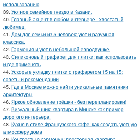
использованию
39.
Уютное семейное гнездо в Казани.
40.
Главный акцент в любом интерьере - хвостатый
любимец.
41.
Дом для семьи из 5 человек: уют и разумная
классика.
42.
Гармония и уют в небольшой евродвушке.
43.
Силиконовый трафарет для плитки: как использовать
и где применять
44.
Ускорьте укладку плитки с трафаретом 15 на 15:
советы и рекомендации
45.
Где в Москве можно найти уникальные памятники
архитектуры
46.
Яркое обновление трёшки - без перепланировки!
47.
Визуальный шик: квартира в Минске как пример
дорогого интерьера.
48.
Кухня в стиле Французского кафе: как создать уютную
атмосферу дома
49.
Контрасты в гармонии: просторная квартира.