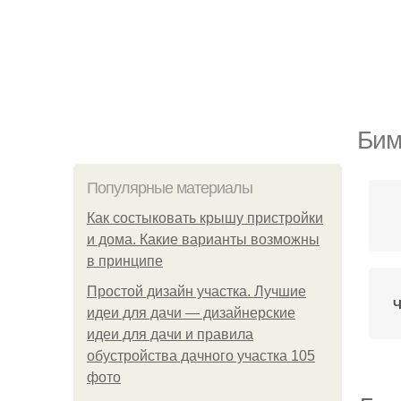
Бим
Популярные материалы
Как состыковать крышу пристройки
и дома. Какие варианты возможны
в принципе
Простой дизайн участка. Лучшие
Ч
идеи для дачи — дизайнерские
идеи для дачи и правила
обустройства дачного участка 105
фото