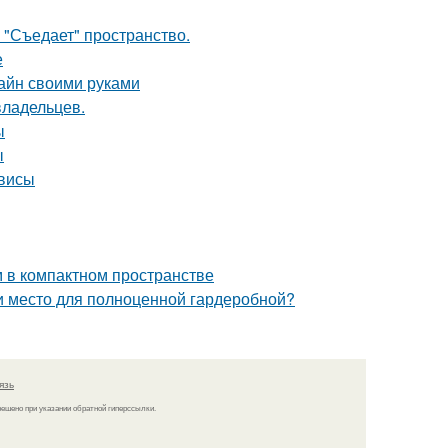
 "Съедает" пространство.
е
зайн своими руками
владельцев.
ы
ы
рвисы
м в компактном пространстве
ти место для полноценной гардеробной?
язь
решено при указании обратной гиперссылки.