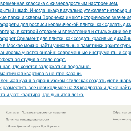
временная классика с жизнерадостным настроением.
рытый шкаф. Иногда шкаф визуально утяжеляет интерьер и
кие парки и скверы Воронежа имеют историческое значени
афареты для росписи керамической плитки: как сделать ди
артира, в которой отражены впечатления и стиль жизни её 
афарет Орнамент для плитки: как создать красивые дизайн
е в Москве можно найти уникальные памятники архитектур
анировка участка онлайн: современные инструменты и се
фектная студия в стиле лофт.
нная, где хочется задержаться подольше.
мантичная квартира в центре Казани.
ленькая кухня в французском стиле: как создать уют и шар
к разместить всё необходимое на 28 квадратах и даже най
та и уют: квартира, где дышится легко.
Контакты
Пользовательское соглашение
Обратная св
Политика конфидециальности
Копирование раз
г. Москва, Денисовский переулок 26, м. Бауманская