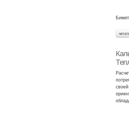
Бимет
читат
Кал
Теп
Расче
потре
своей
ориен
облад