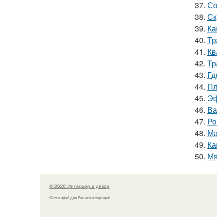
37.
Со
38.
Ск
39.
Ка
40.
Тр
41.
Кв
42.
Тр
43.
Гд
44.
Пл
45.
Эф
46.
Ва
47.
Ро
48.
Ма
49.
Ка
50.
Мя
© 2026 Интерьер и декор
Сотни идей для Вашего интерьера!