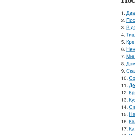
1.
Два
2.
Пос
3.
В д
4.
Тиш
5.
Кре
6.
Неж
7.
Мин
8.
Дом
9.
Ска
10.
Со
11.
Де
12.
Кр
13.
Ку
14.
Сп
15.
Не
16.
Кв
17.
Ка