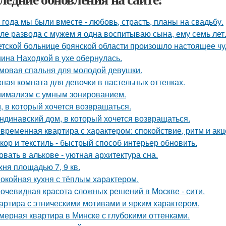
 года мы были вместе - любовь, страсть, планы на свадьбу.
ле развода с мужем я одна воспитываю сына, ему семь лет
етской больнице брянской области произошло настоящее чу
ина Находкой в ухе обернулась.
мовая спальня для молодой девушки.
ная комната для девочки в пастельных оттенках.
имализм с умным зонированием.
, в который хочется возвращаться.
ндинавский дом, в который хочется возвращаться.
временная квартира с характером: спокойствие, ритм и акц
кор и текстиль - быстрый способ интерьер обновить.
овать в алькове - уютная архитектура сна.
хня площадью 7, 9 кв.
окойная кухня с тёплым характером.
очевидная красота сложных решений в Москве - сити.
артира с этническими мотивами и ярким характером.
мерная квартира в Минске с глубокими оттенками.