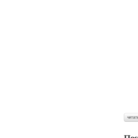
читат
Пос