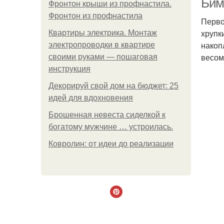
Бим
Фронтон крыши из профнастила.
Фронтон из профнастила
Перво
хрупк
Квартиры электрика. Монтаж
накоп
электропроводки в квартире
весом
своими руками — пошаговая
инструкция
Декорируй свой дом на бюджет: 25
идей для вдохновения
Брошенная невеста сиделкой к
богатому мужчине … устроилась.
Ковролин: от идеи до реализации