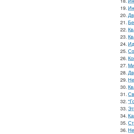
18.
Ин
19.
Ин
20.
Дв
21.
Бе
22.
Кв
23.
Кв
24.
Ид
25.
Со
26.
Ко
27.
Ми
28.
Дв
29.
Не
30.
Кв
31.
Св
32.
"Г
33.
Эт
34.
Ка
35.
Ст
36.
Не