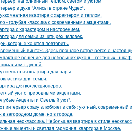
терьер, наполненный теплом, светом и уютом.
терьер в духе "Алисы в стране Чудес".
ухкомнатная квартира с характером и теплом.
ло - голубая классика с современными акцентами.
артира с характером и настроением.
артира для семьи из четырёх человек.
еи, которые хочется повторить.
временный винтаж. Здесь прошлое встречается с настоящи
мпактное решение для небольших кухонь - гостиных - шкаф
нимализм с душой.
ухкомнатная квартира для пары.
оклассика для семьи.
артира для коллекционеров.
етлый уют с природными акцентами.
олубые Акценты и Светлый уют".
от интерьер сразу влюбляет в себя: уютный, современный и
к в загородном доме, но в городе.
ильная неоклассика. Небольшая квартира в стиле неокласси
жные акценты и светлая гармония: квартира в Москве.