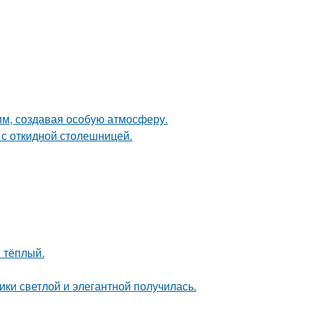
м, создавая особую атмосферу.
 с откидной столешницей.
 тёплый.
ки светлой и элегантной получилась.