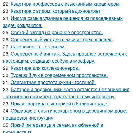
22.
Квартира профессора с изысканным характером.
23.
Квартира с видом, который вдохновляет.
24.
Иногда самые удачные решения из повседневных
задач рождаются.
25.
Свежий взгляд на рабочее пространство.
26.
Современный уют для семьи из трёх человек.
27.
Лаконичность со стилем.
28.
Современный винтаж. Здесь прошлое встречается с
настоящим, создавая особую атмосферу.
29.
Квартира для коллекционеров.
30.
Турецкий дух в современном пространстве.
31.
Элегантная простота кухни - гостиной.
32.
Батареи и подоконники часто остаются без внимания
- но именно они могут задать тон всему интерьеру.
33.
Яркая квартира с историей в Калининграде.
34.
Обшиваю стены гипсокартоном в деревянном доме:
пошаговая инструкция
35.
Яркий интерьер для семьи, влюблённой в
путешествия.