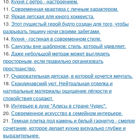
10.
Кухня с ретро - настроением.
11.
Современная квартира с личным характером.
12.
Яркая детская для юного хоккеиста.
13.
Этот пушистый герой будто создан для того, чтобы
разрывать тишину ночи своими забегами.
14.
Кухня - гостиная в современном стиле.
15.
Санузлы вне шаблонов: стиль, который удивляет.
16.
Даже небольшой метраж может выглядеть
просторным, если правильно организовать
пространство.
17.
Очаровательная детская, в которой хочется мечтать.
18.
Скандинавский уют. Нейтральная отделка и
натуральные материалы ощущение лёгкости и
спокойствия создают.
19.
Интерьер в духе "Алисы в стране Чудес".
20.
Современное искусство в семейном интерьере.
21.
Темная плитка под камень и белый гарнитур - смелое
сочетание, которое делает кухню визуально глубже и
выразительнее.