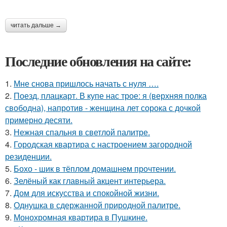
читать дальше →
Последние обновления на сайте:
1.
Мне снова пришлось начать с нуля ….
2.
Поезд, плацкарт. В купе нас трое: я (верхняя полка
свободна), напротив - женщина лет сорока с дочкой
примерно десяти.
3.
Нежная спальня в светлой палитре.
4.
Городская квартира с настроением загородной
резиденции.
5.
Бохо - шик в тёплом домашнем прочтении.
6.
Зелёный как главный акцент интерьера.
7.
Дом для искусства и спокойной жизни.
8.
Однушка в сдержанной природной палитре.
9.
Монохромная квартира в Пушкине.