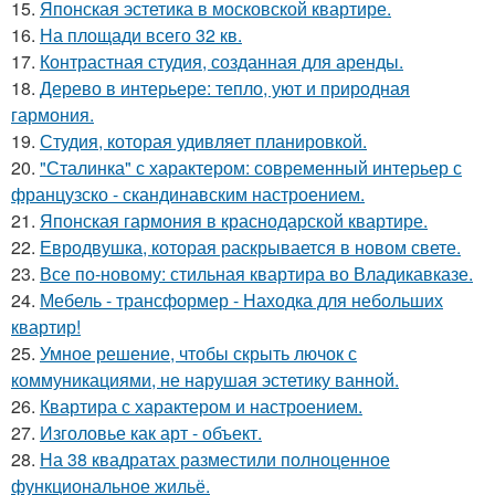
15.
Японская эстетика в московской квартире.
16.
На площади всего 32 кв.
17.
Контрастная студия, созданная для аренды.
18.
Дерево в интерьере: тепло, уют и природная
гармония.
19.
Студия, которая удивляет планировкой.
20.
"Сталинка" с характером: современный интерьер с
французско - скандинавским настроением.
21.
Японская гармония в краснодарской квартире.
22.
Евродвушка, которая раскрывается в новом свете.
23.
Все по-новому: стильная квартира во Владикавказе.
24.
Мебель - трансформер - Находка для небольших
квартир!
25.
Умное решение, чтобы скрыть лючок с
коммуникациями, не нарушая эстетику ванной.
26.
Квартира с характером и настроением.
27.
Изголовье как арт - объект.
28.
На 38 квадратах разместили полноценное
функциональное жильё.