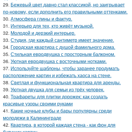
29.
Бежевый цвет давно стал классикой, но заигрывает
по-новому, если дополнить его правильными оттенками.
30.
Атмосфера глины и фактур.
31.
Интерьер для тех, кто живёт музыкой.
32.
Молодой и дерзкий интерьер.
33.
Студия, где каждый сантиметр имеет значение.
34.
Городская квартира с душой фамильного дома.
35.
Стильная евродвушка с просторным балконом.
36.
Уютная евродвушка с восточными нотками.
37.
Используйте шаблоны, чтобы заранее продумать
расположение картин и избежать хаоса на стене.
38.
Светлая и функциональная квартира для аренды.
39.
Уютная двушка для семьи из трёх человек.
40.
Трафареты для плитки дорожек: как создать
красивые узоры своими руками
41.
Какие ночные клубы и бары популярны среди
молодежи в Калининграде
42.
Квартира, в которой каждая стена - как фон для
будущих картин.