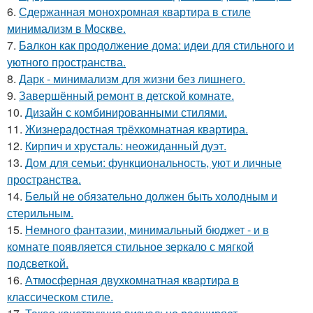
6.
Сдержанная монохромная квартира в стиле
минимализм в Москве.
7.
Балкон как продолжение дома: идеи для стильного и
уютного пространства.
8.
Дарк - минимализм для жизни без лишнего.
9.
Завершённый ремонт в детской комнате.
10.
Дизайн с комбинированными стилями.
11.
Жизнерадостная трёхкомнатная квартира.
12.
Кирпич и хрусталь: неожиданный дуэт.
13.
Дом для семьи: функциональность, уют и личные
пространства.
14.
Белый не обязательно должен быть холодным и
стерильным.
15.
Немного фантазии, минимальный бюджет - и в
комнате появляется стильное зеркало с мягкой
подсветкой.
16.
Атмосферная двухкомнатная квартира в
классическом стиле.