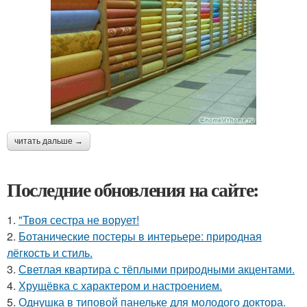
читать дальше →
Последние обновления на сайте:
1.
"Твоя сестра не ворует!
2.
Ботанические постеры в интерьере: природная
лёгкость и стиль.
3.
Светлая квартира с тёплыми природными акцентами.
4.
Хрущёвка с характером и настроением.
5.
Однушка в типовой панельке для молодого доктора.