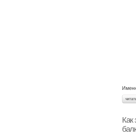
Именн
читат
Как
бал