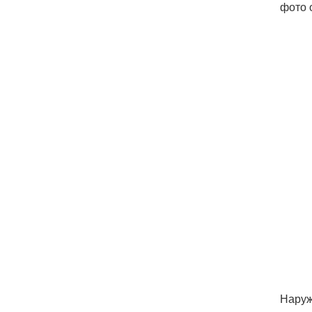
фото 
Наруж