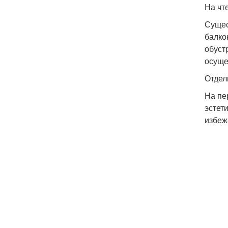
На чт
Сущес
балко
обуст
осуще
Отдел
На пе
эстет
избеж