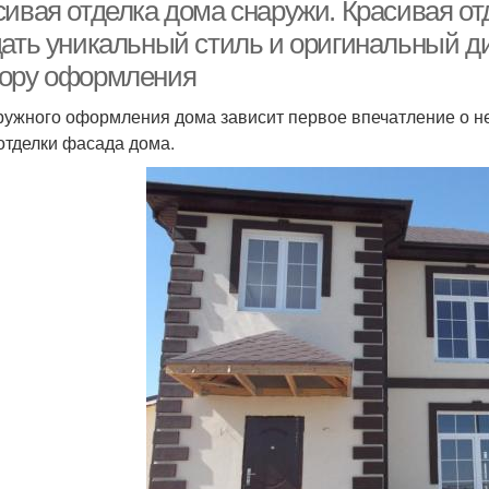
сивая отделка дома снаружи. Красивая от
штукатурками
дать уникальный стиль и оригинальный ди
ору оформления
ружного оформления дома зависит первое впечатление о н
отделки фасада дома.