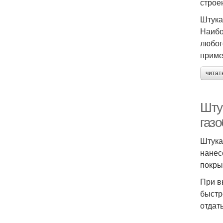
строен
Штука
Наибо
любог
приме
читат
Шту
газо
Штука
нанес
покры
При в
быстр
отдат