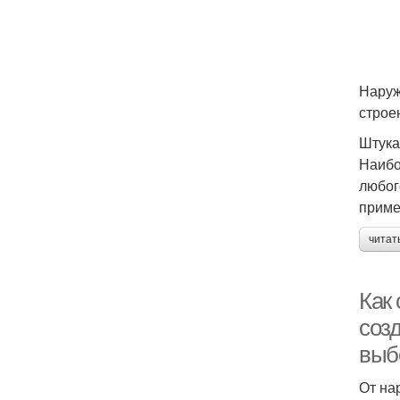
Наруж
строен
Штука
Наибо
любог
приме
читат
Как
соз
выб
От на