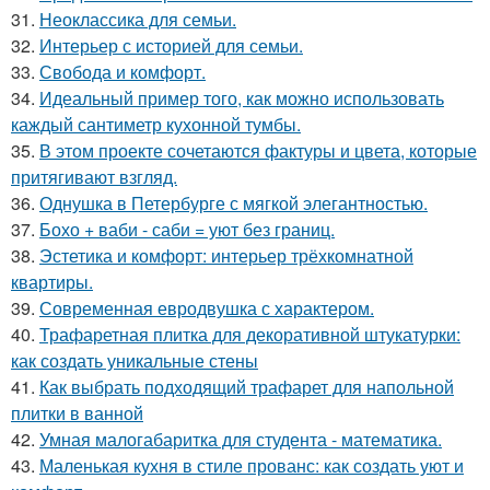
31.
Неоклассика для семьи.
32.
Интерьер с историей для семьи.
33.
Свобода и комфорт.
34.
Идеальный пример того, как можно использовать
каждый сантиметр кухонной тумбы.
35.
В этом проекте сочетаются фактуры и цвета, которые
притягивают взгляд.
36.
Однушка в Петербурге с мягкой элегантностью.
37.
Бохо + ваби - саби = уют без границ.
38.
Эстетика и комфорт: интерьер трёхкомнатной
квартиры.
39.
Современная евродвушка с характером.
40.
Трафаретная плитка для декоративной штукатурки:
как создать уникальные стены
41.
Как выбрать подходящий трафарет для напольной
плитки в ванной
42.
Умная малогабаритка для студента - математика.
43.
Маленькая кухня в стиле прованс: как создать уют и