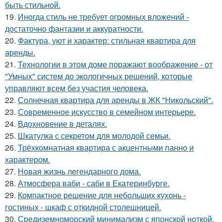
быть стильной.
19.
Иногда стиль не требует огромных вложений -
достаточно фантазии и аккуратности.
20.
Фактура, уют и характер: стильная квартира для
аренды.
21.
Технологии в этом доме поражают воображение - от
"Умных" систем до экологичных решений, которые
управляют всем без участия человека.
22.
Солнечная квартира для аренды в ЖК "Никольский".
23.
Современное искусство в семейном интерьере.
24.
Вдохновение в деталях.
25.
Шкатулка с секретом для молодой семьи.
26.
Трёхкомнатная квартира с акцентными панно и
характером.
27.
Новая жизнь легендарного дома.
28.
Атмосфера ваби - саби в Екатеринбурге.
29.
Компактное решение для небольших кухонь -
гостиных - шкаф с откидной столешницей.
30.
Средиземноморский минимализм с японской ноткой.