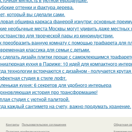
сточная мягкость в уютной евродвушке.
убокие оттенки и фактура дерева.
ет, который вы сделали сами.
ловая обшивка каркаса фанерой изнутри: основные преим
кие необычные места Москвы могут удивить даже местных 
остранство для творческой пары из киноиндустрии.
к преобразить ванную комнату с помощью трафарета для пл
временная классика для семьи с детьми.
к сделать дизайн плитки проще с самоклеющимся трафаре
ниатюрная кухня в Париже: 10 идей для компактного интер
гда технологии встречаются с дизайном - получается крутая
фектная студия в стиле лофт.
ленькая кухня: 6 секретов для удобного интерьера
охновляющая история про трансформацию!
плая студия с уютной палитрой.
гда каждый сантиметр на счету, важно продумать хранение.
Контакты
Пользовательское соглашение
Обратная св
Политика конфидециальности
Копирование раз