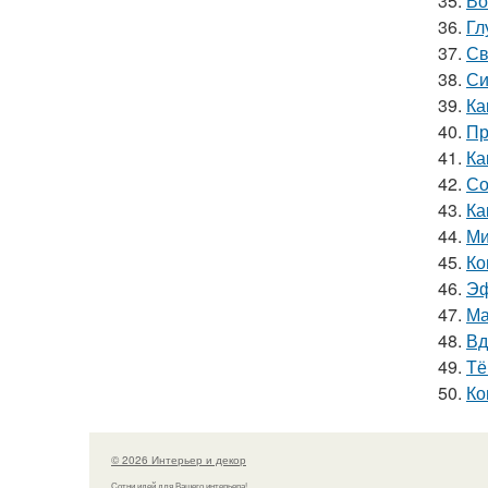
35.
Во
36.
Гл
37.
Св
38.
Си
39.
Ка
40.
Пр
41.
Ка
42.
Со
43.
Ка
44.
Ми
45.
Ко
46.
Эф
47.
Ма
48.
Вд
49.
Тё
50.
Ко
© 2026 Интерьер и декор
Сотни идей для Вашего интерьера!