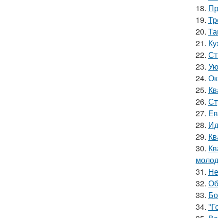
18.
Пр
19.
Тр
20.
Та
21.
Ку
22.
Ст
23.
Ую
24.
Ок
25.
Кв
26.
Ст
27.
Ев
28.
Ид
29.
Кв
30.
Кв
молод
31.
Не
32.
Об
33.
Бо
34.
"Г