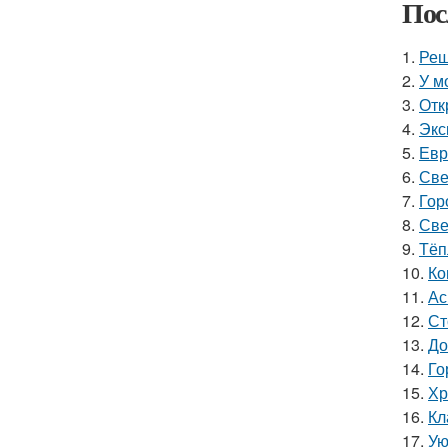
Пос
1.
Реш
2.
У м
3.
Отк
4.
Экс
5.
Евр
6.
Све
7.
Гор
8.
Све
9.
Тёп
10.
Ко
11.
Ас
12.
Ст
13.
До
14.
Го
15.
Хр
16.
Кл
17.
Ую