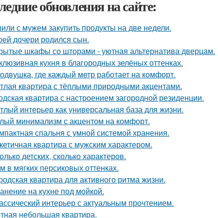
ледние обновления на сайте:
или с мужем закупить продукты на две недели.
оей дочери родился сын.
рытые шкафы со шторами - уютная альтернатива дверцам.
клюзивная кухня в благородных зелёных оттенках.
одвушка, где каждый метр работает на комфорт.
тлая квартира с тёплыми природными акцентами.
одская квартира с настроением загородной резиденции.
тлый интерьер как универсальная база для жизни.
лый минимализм с акцентом на комфорт.
мпактная спальня с умной системой хранения.
кетичная квартира с мужским характером.
олько детских, сколько характеров.
м в мягких персиковых оттенках.
родская квартира для активного ритма жизни.
анение на кухне под мойкой.
ассический интерьер с актуальным прочтением.
тная небольшая квартира.