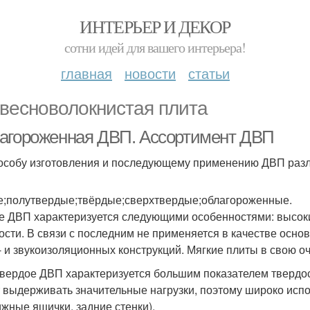
ИНТЕРЬЕР И ДЕКОР
сотни идей для вашего интерьера!
главная
новости
статьи
весноволокнистая плита
агороженная ДВП. Ассортимент ДВП
особу изготовления и последующему применению ДВП разл
е;полутвердые;твёрдые;сверхтвердые;облагороженные.
е ДВП характеризуется следующими особенностями: высокий
ости. В связи с последним не применяется в качестве осно
- и звукоизоляционных конструкций. Мягкие плиты в свою оч
вердое ДВП характеризуется большим показателем твердост
 выдерживать значительные нагрузки, поэтому широко испо
жные ящички, задние стенки).