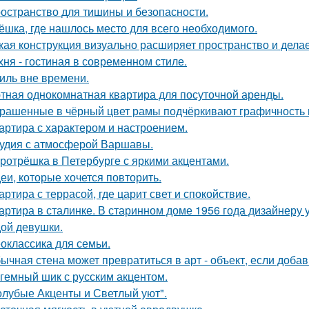
остранство для тишины и безопасности.
ёшка, где нашлось место для всего необходимого.
кая конструкция визуально расширяет пространство и дела
хня - гостиная в современном стиле.
иль вне времени.
тная однокомнатная квартира для посуточной аренды.
рашенные в чёрный цвет рамы подчёркивают графичность 
артира с характером и настроением.
удия с атмосферой Варшавы.
ротрёшка в Петербурге с яркими акцентами.
еи, которые хочется повторить.
артира с террасой, где царит свет и спокойствие.
артира в сталинке. В старинном доме 1956 года дизайнеру
ой девушки.
оклассика для семьи.
ычная стена может превратиться в арт - объект, если добав
гемный шик с русским акцентом.
олубые Акценты и Светлый уют".