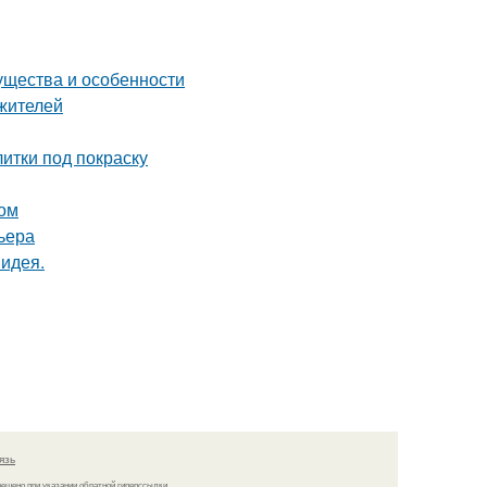
ущества и особенности
жителей
итки под покраску
том
ьера
 идея.
язь
решено при указании обратной гиперссылки.