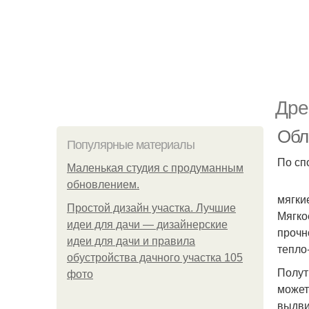
Дре
Обл
Популярные материалы
По сп
Маленькая студия с продуманным
обновлением.
мягки
Простой дизайн участка. Лучшие
Мягко
идеи для дачи — дизайнерские
прочн
идеи для дачи и правила
тепло
обустройства дачного участка 105
Полут
фото
может
выдви