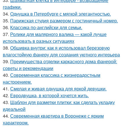
33.
Шахматная клетка в интерьере - возвращение
графики.
34.
Однушка в Петербурге с мягкой элегантностью.
35.
Парижская студия размером с гостиничный номер.
36.
Классика по-английски для семьи.
37.
Ролики для малярного валика — какой лучше
использовать в разных ситуациях
38.
Обшивка внутри: как я использовал березовую
влагостойкую фанеру для создания уютного интерьера
39.
Преимущества отделки каркасного дома фанерой:
советы и рекомендации
40.
Современная классика с жизнерадостным
настроением.
41.
Смелая и живая однушка для яркой девушки.
42.
Евродвушка, в которой хочется жить.
43.
Шаблон для разметки плитки: как сделать укладку
идеальной
44.
Современная квартира в Воронеже с ярким
характером.