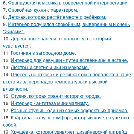
6.
Французская классика в современной интерпретации.
7.
Спокойная кухня с характером.
8.
Детская, которая растёт вместе с ребёнком.
9.
Интерьер получился спокойным, выверенным и очень
"Жилым".
10.
Деревянные панели в спальне: уют, который
чувствуется.
11.
Гостиная в загородном доме.
12.
Интерьер для девушки - путешественницы в астане.
13.
Люстры и светильники из макраме.
14.
Плесень на откосах и резинках окна появляется чаще
всего из-за перепадов температуры и высокой
влажности.
15.
Студия, которая хранит историю города.
16.
Интерьер - антитеза минимализму.
17.
Разные стулья - один из самых эффектных приёмов.
18.
Квартира - отпуск: комфорт, который хочется увезти с
собой.
19.
Хрущёвка, которая удивляет: дизайнерский апгрейд