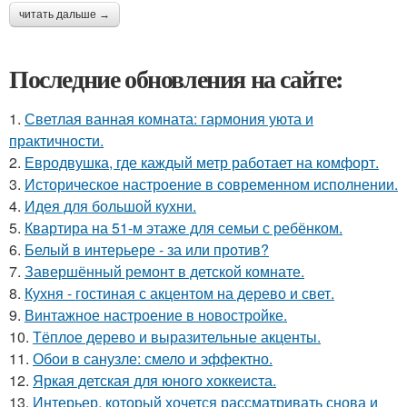
читать дальше →
Последние обновления на сайте:
1.
Светлая ванная комната: гармония уюта и
практичности.
2.
Евродвушка, где каждый метр работает на комфорт.
3.
Историческое настроение в современном исполнении.
4.
Идея для большой кухни.
5.
Квартира на 51-м этаже для семьи с ребёнком.
6.
Белый в интерьере - за или против?
7.
Завершённый ремонт в детской комнате.
8.
Кухня - гостиная с акцентом на дерево и свет.
9.
Винтажное настроение в новостройке.
10.
Тёплое дерево и выразительные акценты.
11.
Обои в санузле: смело и эффектно.
12.
Яркая детская для юного хоккеиста.
13.
Интерьер, который хочется рассматривать снова и