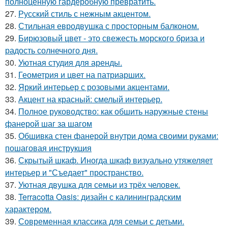
полноценную гардеробную превратить.
27.
Русский стиль с нежным акцентом.
28.
Стильная евродвушка с просторным балконом.
29.
Бирюзовый цвет - это свежесть морского бриза и
радость солнечного дня.
30.
Уютная студия для аренды.
31.
Геометрия и цвет на патриарших.
32.
Яркий интерьер с розовыми акцентами.
33.
Акцент на красный: смелый интерьер.
34.
Полное руководство: как обшить наружные стены
фанерой шаг за шагом
35.
Обшивка стен фанерой внутри дома своими руками:
пошаговая инструкция
36.
Скрытый шкаф. Иногда шкаф визуально утяжеляет
интерьер и "Съедает" пространство.
37.
Уютная двушка для семьи из трёх человек.
38.
Terracotta Oasis: дизайн с калининградским
характером.
39.
Современная классика для семьи с детьми.