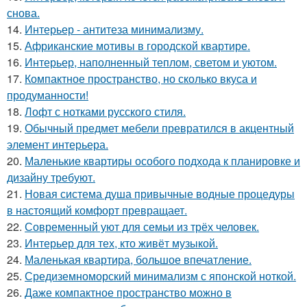
снова.
14.
Интерьер - антитеза минимализму.
15.
Африканские мотивы в городской квартире.
16.
Интерьер, наполненный теплом, светом и уютом.
17.
Компактное пространство, но сколько вкуса и
продуманности!
18.
Лофт с нотками русского стиля.
19.
Обычный предмет мебели превратился в акцентный
элемент интерьера.
20.
Маленькие квартиры особого подхода к планировке и
дизайну требуют.
21.
Новая система душа привычные водные процедуры
в настоящий комфорт превращает.
22.
Современный уют для семьи из трёх человек.
23.
Интерьер для тех, кто живёт музыкой.
24.
Маленькая квартира, большое впечатление.
25.
Средиземноморский минимализм с японской ноткой.
26.
Даже компактное пространство можно в