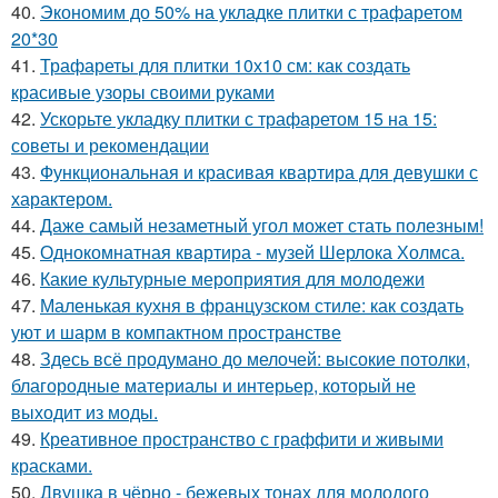
40.
Экономим до 50% на укладке плитки с трафаретом
20*30
41.
Трафареты для плитки 10х10 см: как создать
красивые узоры своими руками
42.
Ускорьте укладку плитки с трафаретом 15 на 15:
советы и рекомендации
43.
Функциональная и красивая квартира для девушки с
характером.
44.
Даже самый незаметный угол может стать полезным!
45.
Однокомнатная квартира - музей Шерлока Холмса.
46.
Какие культурные мероприятия для молодежи
47.
Маленькая кухня в французском стиле: как создать
уют и шарм в компактном пространстве
48.
Здесь всё продумано до мелочей: высокие потолки,
благородные материалы и интерьер, который не
выходит из моды.
49.
Креативное пространство с граффити и живыми
красками.
50.
Двушка в чёрно - бежевых тонах для молодого