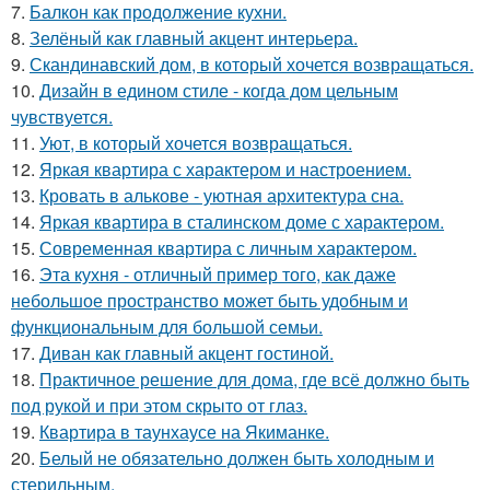
7.
Балкон как продолжение кухни.
8.
Зелёный как главный акцент интерьера.
9.
Скандинавский дом, в который хочется возвращаться.
10.
Дизайн в едином стиле - когда дом цельным
чувствуется.
11.
Уют, в который хочется возвращаться.
12.
Яркая квартира с характером и настроением.
13.
Кровать в алькове - уютная архитектура сна.
14.
Яркая квартира в сталинском доме с характером.
15.
Современная квартира с личным характером.
16.
Эта кухня - отличный пример того, как даже
небольшое пространство может быть удобным и
функциональным для большой семьи.
17.
Диван как главный акцент гостиной.
18.
Практичное решение для дома, где всё должно быть
под рукой и при этом скрыто от глаз.
19.
Квартира в таунхаусе на Якиманке.
20.
Белый не обязательно должен быть холодным и
стерильным.