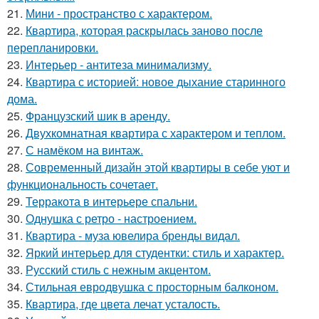
21.
Мини - пространство с характером.
22.
Квартира, которая раскрылась заново после
перепланировки.
23.
Интерьер - антитеза минимализму.
24.
Квартира с историей: новое дыхание старинного
дома.
25.
Французский шик в аренду.
26.
Двухкомнатная квартира с характером и теплом.
27.
С намёком на винтаж.
28.
Современный дизайн этой квартиры в себе уют и
функциональность сочетает.
29.
Терракота в интерьере спальни.
30.
Однушка с ретро - настроением.
31.
Квартира - муза ювелира бренды видал.
32.
Яркий интерьер для студентки: стиль и характер.
33.
Русский стиль с нежным акцентом.
34.
Стильная евродвушка с просторным балконом.
35.
Квартира, где цвета лечат усталость.