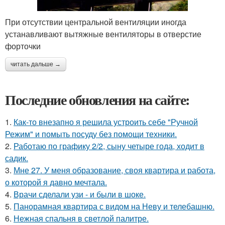
При отсутствии центральной вентиляции иногда
устанавливают вытяжные вентиляторы в отверстие
форточки
читать дальше →
Последние обновления на сайте:
1.
Как-то внезапно я решила устроить себе "Ручной
Режим" и помыть посуду без помощи техники.
2.
Работаю по графику 2/2, сыну четыре года, ходит в
садик.
3.
Мне 27. У меня образование, своя квартира и работа,
о которой я давно мечтала.
4.
Врачи сделали узи - и были в шоке.
5.
Панорамная квартира с видом на Неву и телебашню.
6.
Нежная спальня в светлой палитре.