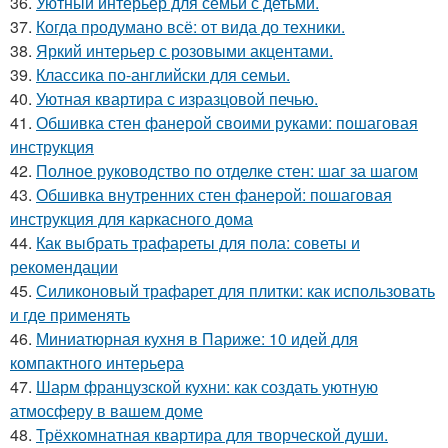
36.
Уютный интерьер для семьи с детьми.
37.
Когда продумано всё: от вида до техники.
38.
Яркий интерьер с розовыми акцентами.
39.
Классика по-английски для семьи.
40.
Уютная квартира с изразцовой печью.
41.
Обшивка стен фанерой своими руками: пошаговая
инструкция
42.
Полное руководство по отделке стен: шаг за шагом
43.
Обшивка внутренних стен фанерой: пошаговая
инструкция для каркасного дома
44.
Как выбрать трафареты для пола: советы и
рекомендации
45.
Силиконовый трафарет для плитки: как использовать
и где применять
46.
Миниатюрная кухня в Париже: 10 идей для
компактного интерьера
47.
Шарм французской кухни: как создать уютную
атмосферу в вашем доме
48.
Трёхкомнатная квартира для творческой души.