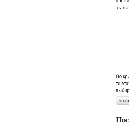
прожи
этажа
По кр
ти эт
выбир
читат
Пос