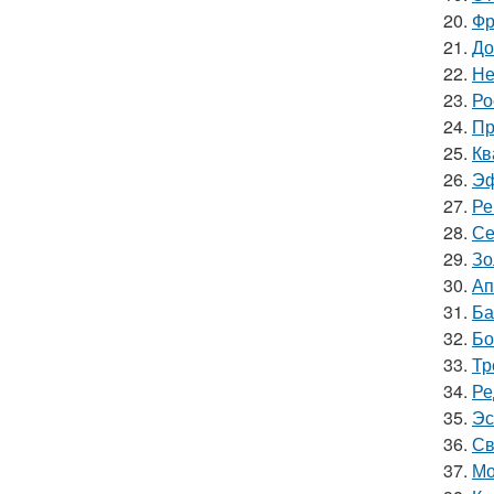
20.
Фр
21.
До
22.
Не
23.
Ро
24.
Пр
25.
Кв
26.
Эф
27.
Ре
28.
Се
29.
Зо
30.
Ап
31.
Ба
32.
Бо
33.
Тр
34.
Ре
35.
Эс
36.
Св
37.
Мо