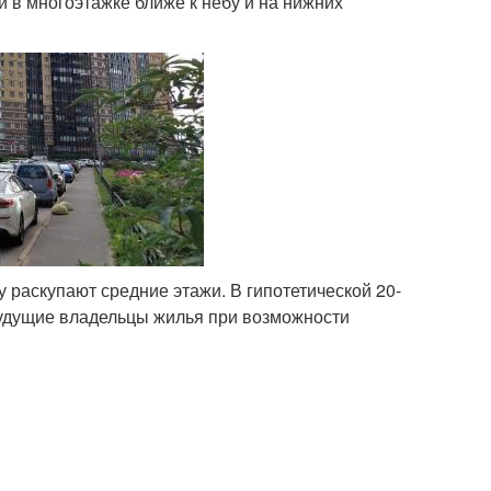
 в многоэтажке ближе к небу и на нижних
у раскупают средние этажи. В гипотетической 20-
 будущие владельцы жилья при возможности