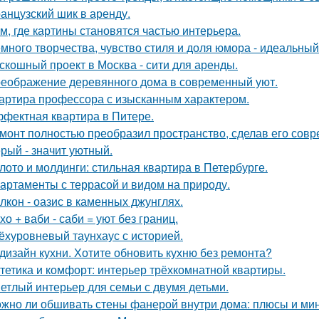
анцузский шик в аренду.
м, где картины становятся частью интерьера.
много творчества, чувство стиля и доля юмора - идеальны
скошный проект в Москва - сити для аренды.
еображение деревянного дома в современный уют.
артира профессора с изысканным характером.
фектная квартира в Питере.
монт полностью преобразил пространство, сделав его сов
рый - значит уютный.
лото и молдинги: стильная квартира в Петербурге.
артаменты с террасой и видом на природу.
лкон - оазис в каменных джунглях.
хо + ваби - саби = уют без границ.
ёхуровневый таунхаус с историей.
дизайн кухни. Хотите обновить кухню без ремонта?
тетика и комфорт: интерьер трёхкомнатной квартиры.
етлый интерьер для семьи с двумя детьми.
жно ли обшивать стены фанерой внутри дома: плюсы и ми