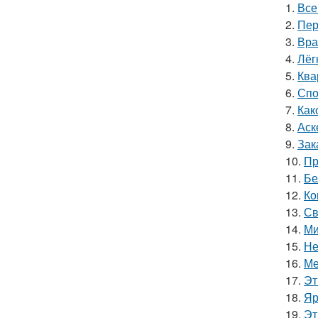
1.
Все
2.
Пер
3.
Вра
4.
Лёг
5.
Ква
6.
Спо
7.
Как
8.
Аск
9.
Зак
10.
Пр
11.
Бе
12.
Ко
13.
Св
14.
Ми
15.
Не
16.
Ме
17.
Эт
18.
Яр
19.
Эт