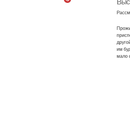
Выс
Рассм
Прожи
присп
друго
им бу
мало 