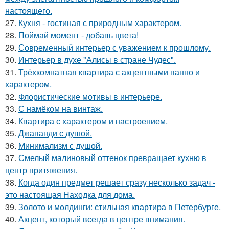
настоящего.
27.
Кухня - гостиная с природным характером.
28.
Поймай момент - добавь цвета!
29.
Современный интерьер с уважением к прошлому.
30.
Интерьер в духе "Алисы в стране Чудес".
31.
Трёхкомнатная квартира с акцентными панно и
характером.
32.
Флористические мотивы в интерьере.
33.
С намёком на винтаж.
34.
Квартира с характером и настроением.
35.
Джапанди с душой.
36.
Минимализм с душой.
37.
Смелый малиновый оттенок превращает кухню в
центр притяжения.
38.
Когда один предмет решает сразу несколько задач -
это настоящая Находка для дома.
39.
Золото и молдинги: стильная квартира в Петербурге.
40.
Акцент, который всегда в центре внимания.