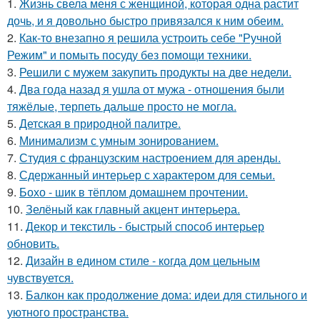
1.
Жизнь свела меня с женщиной, которая одна растит
дочь, и я довольно быстро привязался к ним обеим.
2.
Как-то внезапно я решила устроить себе "Ручной
Режим" и помыть посуду без помощи техники.
3.
Решили с мужем закупить продукты на две недели.
4.
Два года назад я ушла от мужа - отношения были
тяжёлые, терпеть дальше просто не могла.
5.
Детская в природной палитре.
6.
Минимализм с умным зонированием.
7.
Студия с французским настроением для аренды.
8.
Сдержанный интерьер с характером для семьи.
9.
Бохо - шик в тёплом домашнем прочтении.
10.
Зелёный как главный акцент интерьера.
11.
Декор и текстиль - быстрый способ интерьер
обновить.
12.
Дизайн в едином стиле - когда дом цельным
чувствуется.
13.
Балкон как продолжение дома: идеи для стильного и
уютного пространства.