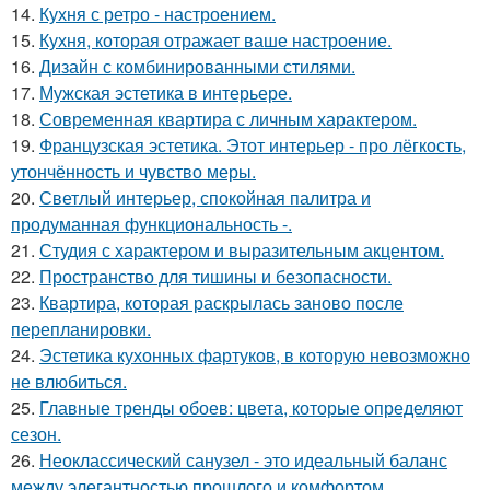
14.
Кухня с ретро - настроением.
15.
Кухня, которая отражает ваше настроение.
16.
Дизайн с комбинированными стилями.
17.
Мужская эстетика в интерьере.
18.
Современная квартира с личным характером.
19.
Французская эстетика. Этот интерьер - про лёгкость,
утончённость и чувство меры.
20.
Светлый интерьер, спокойная палитра и
продуманная функциональность -.
21.
Студия с характером и выразительным акцентом.
22.
Пространство для тишины и безопасности.
23.
Квартира, которая раскрылась заново после
перепланировки.
24.
Эстетика кухонных фартуков, в которую невозможно
не влюбиться.
25.
Главные тренды обоев: цвета, которые определяют
сезон.
26.
Неоклассический санузел - это идеальный баланс
между элегантностью прошлого и комфортом