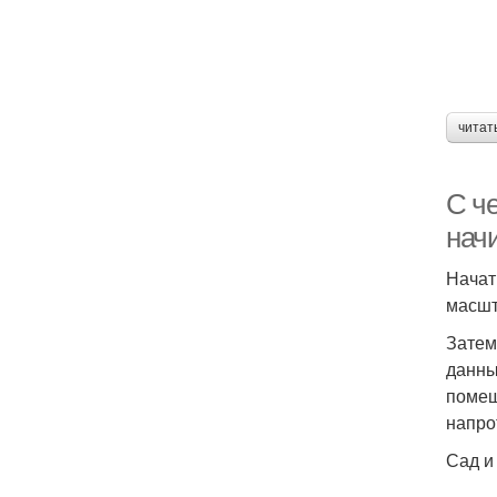
читат
С че
нач
Начат
масшт
Затем
данны
помещ
напро
Сад и