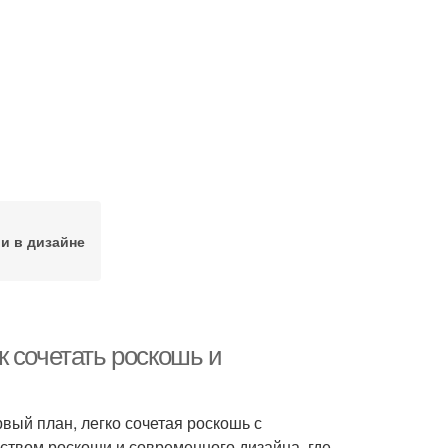
и в дизайне
 сочетать роскошь и
вый план, легко сочетая роскошь с
ством роскоши и современного дизайна, где