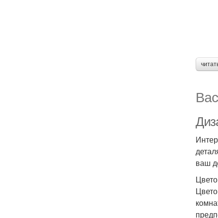
читат
Вас
Диз
Интер
детал
ваш д
Цвето
Цвето
комна
предп