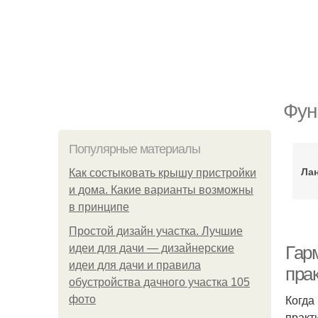
Фун
Популярные материалы
Ла
Как состыковать крышу пристройки
и дома. Какие варианты возможны
в принципе
Простой дизайн участка. Лучшие
идеи для дачи — дизайнерские
Гар
идеи для дачи и правила
пра
обустройства дачного участка 105
Когда
фото
практ