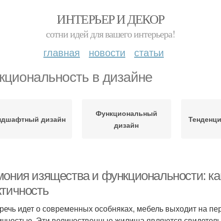
ИНТЕРЬЕР И ДЕКОР
сотни идей для вашего интерьера!
главная
новости
статьи
кциональность в дизайне
Функциональный
ндшафтный дизайн
Тенденци
дизайн
мония изящества и функциональности: как
ктичность
 речь идет о современных особняках, мебель выходит на пер
ичностью. Эти величественные жилища являются свидетель