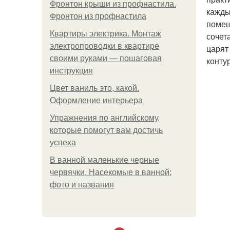
Фронтон крыши из профнастила.
кажды
Фронтон из профнастила
помещ
Квартиры электрика. Монтаж
сочет
электропроводки в квартире
царят
своими руками — пошаговая
конту
инструкция
Цвет ваниль это, какой.
Оформление интерьера
Упражнения по английскому,
которые помогут вам достичь
успеха
В ванной маленькие черные
червячки. Насекомые в ванной:
фото и названия