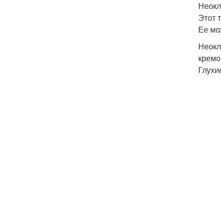
Неокл
Этот 
Ее мо
Неокл
кремо
Глухи