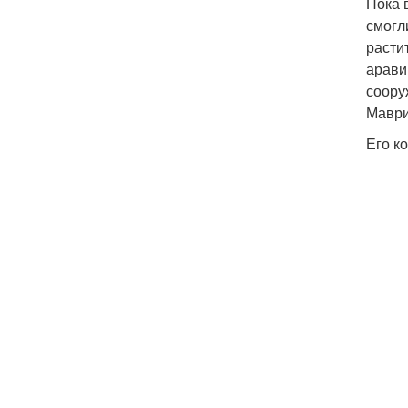
Пока 
смогл
расти
арави
соору
Маври
Его к