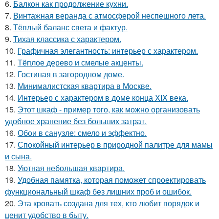
6.
Балкон как продолжение кухни.
7.
Винтажная веранда с атмосферой неспешного лета.
8.
Тёплый баланс света и фактур.
9.
Тихая классика с характером.
10.
Графичная элегантность: интерьер с характером.
11.
Тёплое дерево и смелые акценты.
12.
Гостиная в загородном доме.
13.
Минималистская квартира в Москве.
14.
Интерьер с характером в доме конца XIX века.
15.
Этот шкаф - пример того, как можно организовать
удобное хранение без больших затрат.
16.
Обои в санузле: смело и эффектно.
17.
Спокойный интерьер в природной палитре для мамы
и сына.
18.
Уютная небольшая квартира.
19.
Удобная памятка, которая поможет спроектировать
функциональный шкаф без лишних проб и ошибок.
20.
Эта кровать создана для тех, кто любит порядок и
ценит удобство в быту.