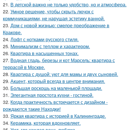
21.
В детской важно не только удобство, но и атмосфера.
22.
Умное решение, чтобы скрыть лючок с
коммуникациями, не нарушая эстетику ванной.
23.
Дом с новой жизнью: смелое преображение в
Кракове.
24.
Лофт с нотками русского стиля.
25.
Минимализм с теплом и характером.
26.
Квартира в насыщенных тонах.
27.
Водная гладь, березы и кот Марсель: квартира с
террасой в Москве.
28.
Квартира с душой: уют для мамы и двух сыновей.
29.
Акцент, который всегда в центре внимания.
30.
Большая роскошь на маленькой площади.
31.
Элегантная простота кухни - гостиной.
32.
Когда практичность встречается с дизайном -
рождаются такие Находки!
33.
Яркая квартира с историей в Калининграде.
34.
Керамика, которая вдохновляет.
35.
Уют, где каждая вещь любима.