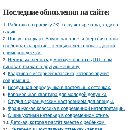
Последние обновления на сайте:
1.
Работаю по графику 2/2, сыну четыре года, ходит в
садик.
2.
Поезд, плацкарт. В купе нас трое: я (верхняя полка
свободна), напротив - женщина лет сорока с дочкой
примерно десяти.
3.
Несколько лет назад мой муж попал в ДТП - сам
виноват, въехал в другую женщину.
4.
Квартира с историей: классика, которая звучит
современно.
5.
Воздушная евродвушка в пастельных оттенках.
6.
Карамельная квартира для молодой девушки.
7.
Студия с французским настроением для аренды.
8.
Французская классика в современной интерпретации.
9.
Очень уютный интерьер в современном стиле.
10.
Детская, которая растёт вместе с ребёнком.
11.
Интерьер в шоколадных оттенках - тёплая