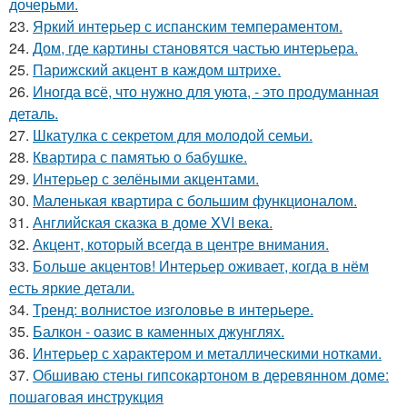
дочерьми.
23.
Яркий интерьер с испанским темпераментом.
24.
Дом, где картины становятся частью интерьера.
25.
Парижский акцент в каждом штрихе.
26.
Иногда всё, что нужно для уюта, - это продуманная
деталь.
27.
Шкатулка с секретом для молодой семьи.
28.
Квартира с памятью о бабушке.
29.
Интерьер с зелёными акцентами.
30.
Маленькая квартира с большим функционалом.
31.
Английская сказка в доме XVI века.
32.
Акцент, который всегда в центре внимания.
33.
Больше акцентов! Интерьер оживает, когда в нём
есть яркие детали.
34.
Тренд: волнистое изголовье в интерьере.
35.
Балкон - оазис в каменных джунглях.
36.
Интерьер с характером и металлическими нотками.
37.
Обшиваю стены гипсокартоном в деревянном доме:
пошаговая инструкция