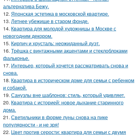
альтернатива Бежу.
12.
Японская эстетика в московской квартире.
13.
Летнее убежище в старом фонде.
14.
Квартира для молодой художницы в Москве с
новогодним декором.
15.
Кирпич и хрусталь: неожиданный дуэт.
16.
Трёшка с винтажными акцентами и стеклоблоками
фальконье.
17.
Интерьер, который хочется рассматривать снова и
снова.
18.
Квартира в историческом доме для семьи с ребенком
и собакой.
19.
Санузлы вне шаблонов: стиль, который удивляет.
20.
Квартира с историей: новое дыхание старинного
дома.
21.
Светильники в форме луны снова на пике
популярности - и не зря!
22.
Цвет против серости: квартира для семьи с двумя