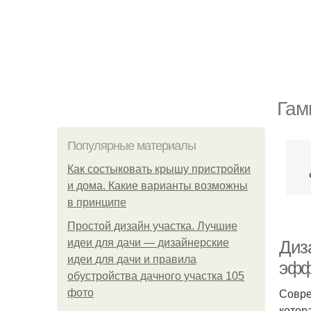
Гам
Популярные материалы
Как состыковать крышу пристройки
и дома. Какие варианты возможны
в принципе
Простой дизайн участка. Лучшие
идеи для дачи — дизайнерские
Диз
идеи для дачи и правила
эфф
обустройства дачного участка 105
Совре
фото
котор