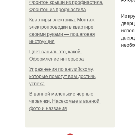
Фронтон крыши из профнастила.
Фронтон из профнастила
Из кр
Квартиры электрика. Монтаж
дверц
электропроводки в квартире
испол
своими руками — пошаговая
дверц
инструкция
необх
Цвет ваниль это, какой.
Оформление интерьера
Упражнения по английскому,
которые помогут вам достичь
успеха
В ванной маленькие черные
червячки. Насекомые в ванной:
фото и названия