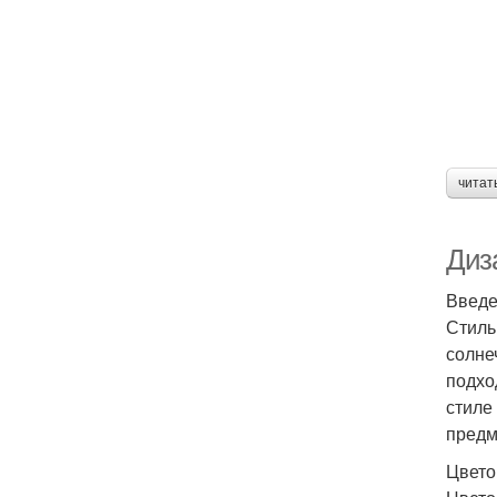
читат
Диз
Введе
Стиль
солне
подхо
стиле
предм
Цвето