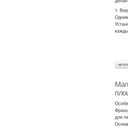
делая
1. Ве
Одним
Устан
кажды
читат
Мал
пло
Особе
Франц
для т
Основ