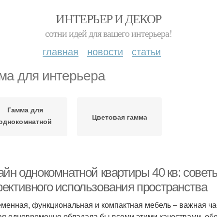
ИНТЕРЬЕР И ДЕКОР
сотни идей для вашего интерьера!
главная
новости
статьи
ма для интерьера
Гамма для
Цветовая гамма
однокомнатной
квартиры
айн однокомнатной квартиры 40 кв: совет
ективного использования пространства
менная, функциональная и компактная мебель – важная ча
ая одновременно обладала бы всеми этими качествами, обе