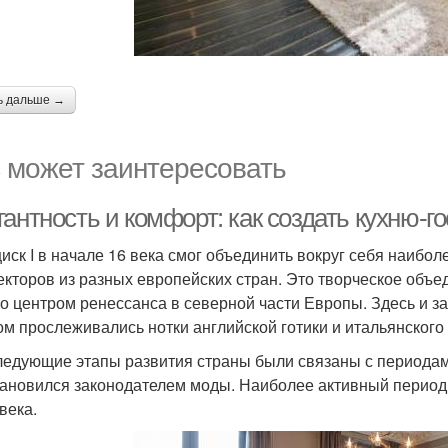
ь дальше →
 может заинтересовать
гантность и комфорт: как создать кухню-
иск I в начале 16 века смог объединить вокруг себя наибо
екторов из разных европейских стран. Это творческое объ
ло центром ренессанса в северной части Европы. Здесь и з
ом прослеживались нотки английской готики и итальянского
ледующие этапы развития страны были связаны с периода
тановился законодателем моды. Наиболее активный период
века.