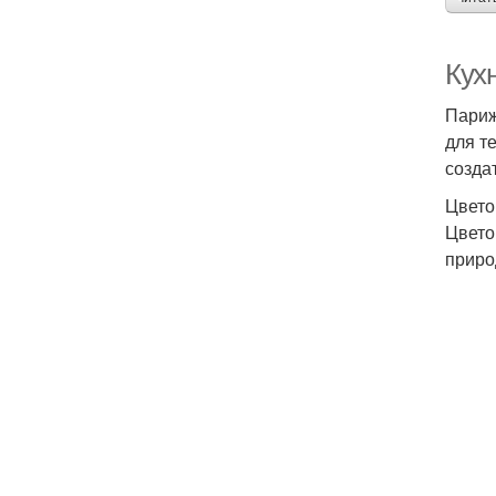
Кухн
Париж
для т
созда
Цвето
Цвето
приро