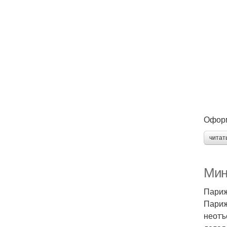
Оформ
читат
Мин
Париж
Париж
неотъ