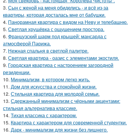
2.
Моя свекровь - настоящая "Королева Чистоты".
3.
Сын с женой на меня обиделись - и всё из-за
квартиры, которая досталась мне от бабушки.
4.
Панорамная квартира с видом на Неву и телебашню.
5.
Светлая хрущёвка с ощущением простора.
6.
Французский шарм под крышей: мансарда с
атмосферой Парижа.
7.
Нежная спальня в светлой палитре.
8.
Светлая квартира - оазис с элементами экостиля.
9.
Городская квартира с настроением загородной
резиденции.
10.
Минимализм, в котором легко жить.
11.
Дом для искусства и спокойной жизни.
12.
Стильная квартира для молодой семьи.
13.
Сдержанный минимализм с чёрными акцентами:
стильная альтернатива классике.
14.
Тихая классика с характером.
15.
Квартира с характером для современной студентки.
16.
Дарк - минимализм для жизни без лишнего.