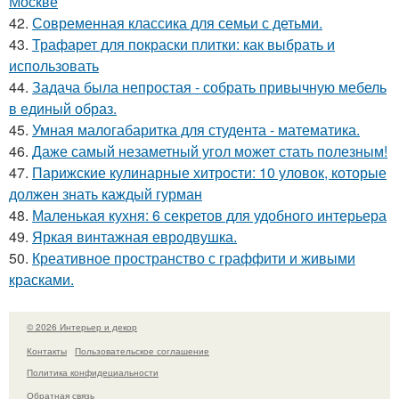
Москве
42.
Современная классика для семьи с детьми.
43.
Трафарет для покраски плитки: как выбрать и
использовать
44.
Задача была непростая - собрать привычную мебель
в единый образ.
45.
Умная малогабаритка для студента - математика.
46.
Даже самый незаметный угол может стать полезным!
47.
Парижские кулинарные хитрости: 10 уловок, которые
должен знать каждый гурман
48.
Маленькая кухня: 6 секретов для удобного интерьера
49.
Яркая винтажная евродвушка.
50.
Креативное пространство с граффити и живыми
красками.
© 2026 Интерьер и декор
Контакты
Пользовательское соглашение
Политика конфидециальности
Обратная связь