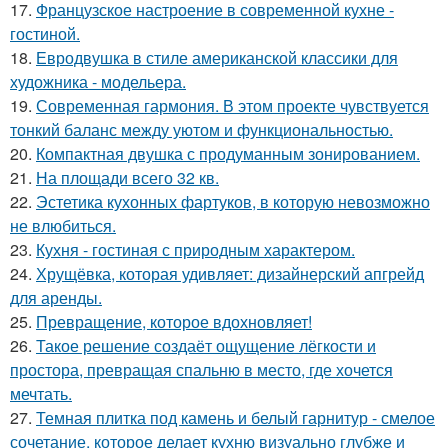
17.
Французское настроение в современной кухне -
гостиной.
18.
Евродвушка в стиле американской классики для
художника - модельера.
19.
Современная гармония. В этом проекте чувствуется
тонкий баланс между уютом и функциональностью.
20.
Компактная двушка с продуманным зонированием.
21.
На площади всего 32 кв.
22.
Эстетика кухонных фартуков, в которую невозможно
не влюбиться.
23.
Кухня - гостиная с природным характером.
24.
Хрущёвка, которая удивляет: дизайнерский апгрейд
для аренды.
25.
Превращение, которое вдохновляет!
26.
Такое решение создаёт ощущение лёгкости и
простора, превращая спальню в место, где хочется
мечтать.
27.
Темная плитка под камень и белый гарнитур - смелое
сочетание, которое делает кухню визуально глубже и