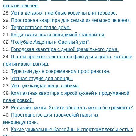
выразительнее.
28.
Уют в деталях: плетёные корзины в интерьере.
29.
Просторная квартира для семьи из четырёх человек.
30.
Терракотовое тепло дома.
31.
Когда кухня почти невидимой становится.
32.
"Голубые Акценты и Светлый уют".
33.
Городская квартира с душой фамильного дома.
34.
В этом проекте сочетаются фактуры и цвета, которые
притягивают взгляд.
35.
Турецкий дух в современном пространстве.
36.
Уютная студия для аренды.
37.
Уют, где каждая вещь любима.
38.
Компактная квартира с яркой кухней и продуманной
планировкой.
39.
Редизайн кухни. Хотите обновить кухню без ремонта?
40.
Пространство для творческой пары из
киноиндустрии.
41.
Какие уникальные бассейны и спорткомплексы есть в