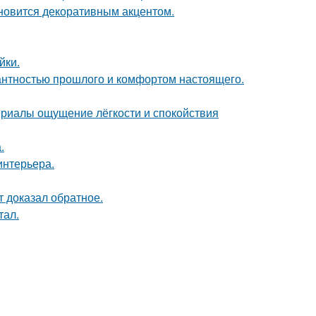
ановится декоративным акцентом.
йки.
гантностью прошлого и комфортом настоящего.
ериалы ощущение лёгкости и спокойствия
.
интерьера.
кт доказал обратное.
тал.