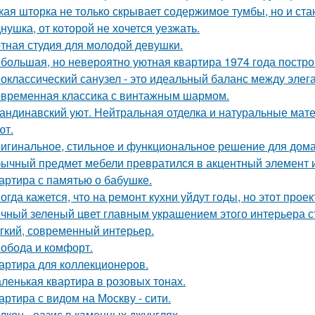
кая шторка не только скрывает содержимое тумбы, но и ст
нушка, от которой не хочется уезжать.
тная студия для молодой девушки.
большая, но невероятно уютная квартира 1974 года постро
оклассический санузел - это идеальный баланс между эле
временная классика с винтажным шармом.
андинавский уют. Нейтральная отделка и натуральные мат
ют.
игинальное, стильное и функциональное решение для дома
ычный предмет мебели превратился в акцентный элемент 
артира с памятью о бабушке.
огда кажется, что на ремонт кухни уйдут годы, но этот прое
чный зеленый цвет главным украшением этого интерьера с
гкий, современный интерьер.
обода и комфорт.
артира для коллекционеров.
ленькая квартира в розовых тонах.
артира с видом на Москву - сити.
лкон - оазис в каменных джунглях.