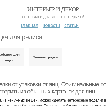
ИНТЕРЬЕР И ДЕКОР
сотни идей для вашего интерьера!
главная
новости
статьи
дка для редиса
рафарет для
Теплые грядки
грядки
елки от упаковки от яиц. Оригинальные п
стерить из обычных картонок для яиц
а из ненужных вещей, можно сделать интересные поделки в
ртонных коробок для яиц. Тогда вы не будете долго ломать г