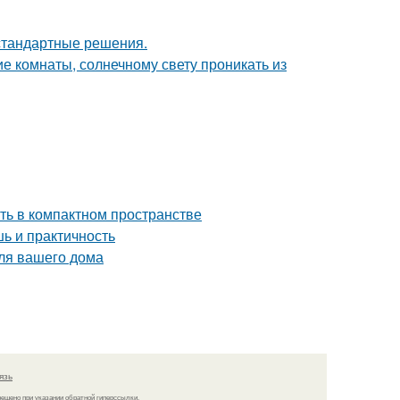
естандартные решения.
е комнаты, солнечному свету проникать из
сть в компактном пространстве
ь и практичность
для вашего дома
язь
решено при указании обратной гиперссылки.