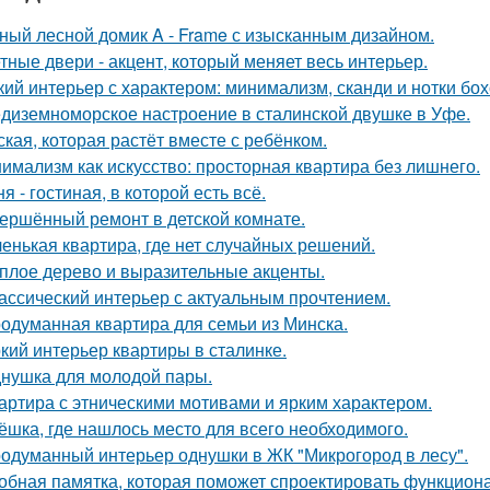
ный лесной домик A - Frame с изысканным дизайном.
тные двери - акцент, который меняет весь интерьер.
кий интерьер с характером: минимализм, сканди и нотки бох
диземноморское настроение в сталинской двушке в Уфе.
ская, которая растёт вместе с ребёнком.
имализм как искусство: просторная квартира без лишнего.
ня - гостиная, в которой есть всё.
ершённый ремонт в детской комнате.
енькая квартира, где нет случайных решений.
плое дерево и выразительные акценты.
ассический интерьер с актуальным прочтением.
одуманная квартира для семьи из Минска.
кий интерьер квартиры в сталинке.
нушка для молодой пары.
артира с этническими мотивами и ярким характером.
ёшка, где нашлось место для всего необходимого.
одуманный интерьер однушки в ЖК "Микрогород в лесу".
обная памятка, которая поможет спроектировать функцион