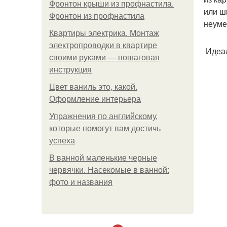
Фронтон крыши из профнастила.
или ш
Фронтон из профнастила
неуме
Квартиры электрика. Монтаж
электропроводки в квартире
Идеал
своими руками — пошаговая
инструкция
Цвет ваниль это, какой.
Оформление интерьера
Упражнения по английскому,
которые помогут вам достичь
успеха
В ванной маленькие черные
червячки. Насекомые в ванной:
фото и названия