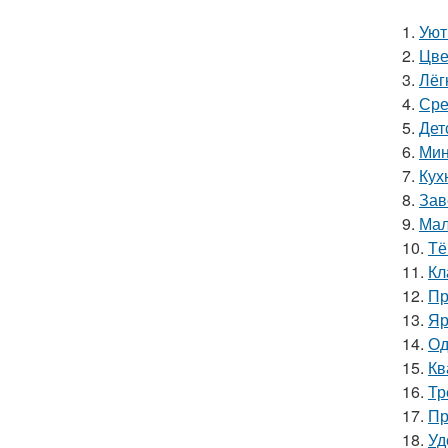
1.
Уют
2.
Цве
3.
Лёг
4.
Сре
5.
Дет
6.
Мин
7.
Кух
8.
Зав
9.
Мал
10.
Тё
11.
Кл
12.
Пр
13.
Яр
14.
Од
15.
Кв
16.
Тр
17.
Пр
18.
Уд