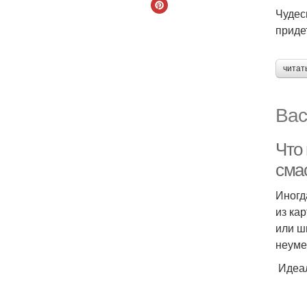
Чудес
приде
читат
Вас
Что
сма
Иногд
из ка
или ш
неуме
Идеал