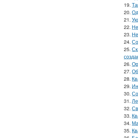
19.
Та
20.
Од
21.
Ую
22.
Не
23.
Не
24.
Со
25.
Ск
созда
26.
Ор
27.
Об
28.
Кв
29.
Ин
30.
Со
31.
Ле
32.
Св
33.
Кв
34.
Ма
35.
Кв
36.
Ба