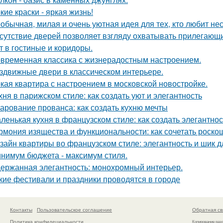
кие краски - яркая жизнь!
обычная, милая и очень уютная идея для тех, кто любит н
сутствие дверей позволяет взгляду охватывать прилегающи
т в гостиные и коридоры.
временная классика с жизнерадостным настроением.
здвижные двери в классическом интерьере.
кая квартира с настроением в московской новостройке.
хня в парижском стиле: как создать уют и элегантность
арование прованса: как создать кухню мечты
ленькая кухня в французском стиле: как создать элегантно
рмония изящества и функциональности: как сочетать роскош
зайн квартиры во французском стиле: элегантность и шик 
нимум бюджета - максимум стиля.
ержанная элегантность: монохромный интерьер.
кие фестивали и праздники проводятся в городе
Контакты
Пользовательское соглашение
Обратная св
Политика конфидециальности
Копирование раз