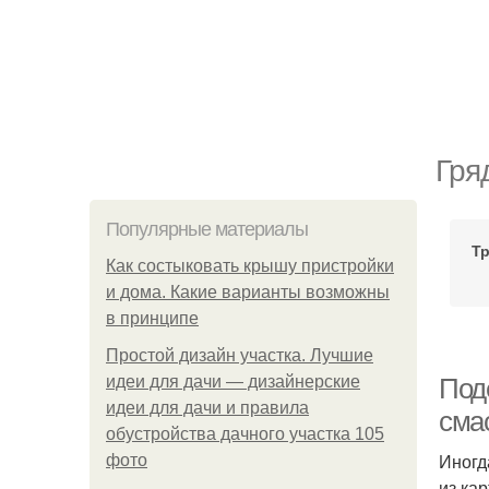
Гря
Популярные материалы
Т
Как состыковать крышу пристройки
и дома. Какие варианты возможны
в принципе
Простой дизайн участка. Лучшие
идеи для дачи — дизайнерские
Под
идеи для дачи и правила
сма
обустройства дачного участка 105
Иногд
фото
из ка