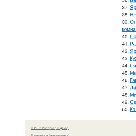
37.
Яр
38.
Не
39.
От
комна
40.
Со
41.
Ра
42.
Яр
43.
Ку
44.
Оч
45.
Ма
46.
Га
47.
Ди
48.
Ми
49.
Сд
50.
Ка
© 2026 Интерьер и декор
Сотни идей для Вашего интерьера!