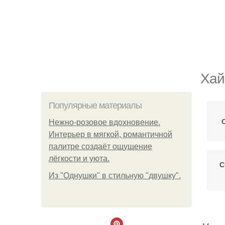
Хай
Популярные материалы
Нежно-розовое вдохновение.
Интерьер в мягкой, романтичной
палитре создаёт ощущение
лёгкости и уюта.
С
Из "Однушки" в стильную "двушку".