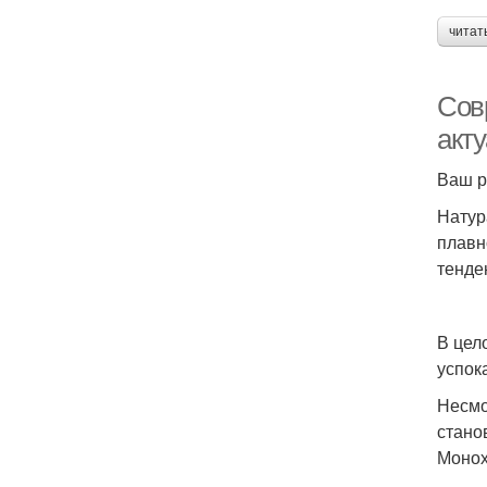
читат
Сов
акт
Ваш р
Натур
плавн
тенде
В цел
успок
Несмо
стано
Монох