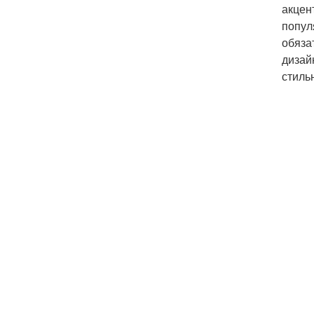
акцен
попул
обяза
дизай
стиль