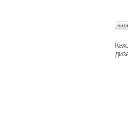
читат
Как
диз