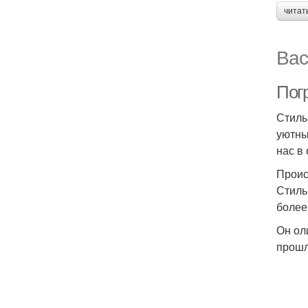
читат
Вас
Погр
Стиль
уютны
нас в
Проис
Стиль
более
Он ол
прошл