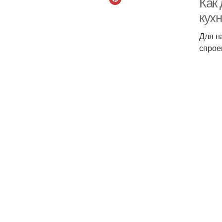
Как
кух
Для н
спрое