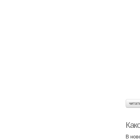
читат
Како
В нов