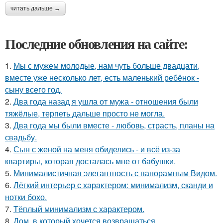
читать дальше →
Последние обновления на сайте:
1.
Мы с мужем молодые, нам чуть больше двадцати,
вместе уже несколько лет, есть маленький ребёнок -
сыну всего год.
2.
Два года назад я ушла от мужа - отношения были
тяжёлые, терпеть дальше просто не могла.
3.
Два года мы были вместе - любовь, страсть, планы на
свадьбу.
4.
Сын с женой на меня обиделись - и всё из-за
квартиры, которая досталась мне от бабушки.
5.
Минималистичная элегантность с панорамным Видом.
6.
Лёгкий интерьер с характером: минимализм, сканди и
нотки бохо.
7.
Тёплый минимализм с характером.
8.
Дом, в который хочется возвращаться.