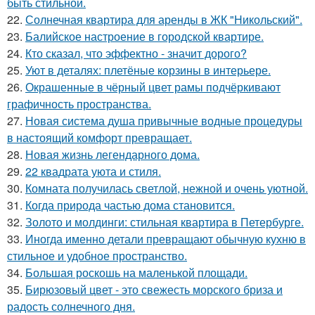
быть стильной.
22.
Солнечная квартира для аренды в ЖК "Никольский".
23.
Балийское настроение в городской квартире.
24.
Кто сказал, что эффектно - значит дорого?
25.
Уют в деталях: плетёные корзины в интерьере.
26.
Окрашенные в чёрный цвет рамы подчёркивают
графичность пространства.
27.
Новая система душа привычные водные процедуры
в настоящий комфорт превращает.
28.
Новая жизнь легендарного дома.
29.
22 квадрата уюта и стиля.
30.
Комната получилась светлой, нежной и очень уютной.
31.
Когда природа частью дома становится.
32.
Золото и молдинги: стильная квартира в Петербурге.
33.
Иногда именно детали превращают обычную кухню в
стильное и удобное пространство.
34.
Большая роскошь на маленькой площади.
35.
Бирюзовый цвет - это свежесть морского бриза и
радость солнечного дня.