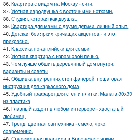
36.
Квартира с видом на Москву - сити.
37.
Уютная евродвушка с восточными нотками.
38.
Студия, которая как двушка.
39.
Квартира для мамы с двумя детьми: личный опыт.
40.
Детская без ярких кричащих акцентов - и это
прекрасно.
41.
Классика по-английски для семьи.
42.
Уютная квартира с изразцовой печью.
43.
Чем лучше обшить деревянный дом внутри:
варианты и советы
44.
Обшивка внутренних стен фанерой: пошаговая
инструкция для каркасного дома
45.
Удобный трафарет для стен и плитки: Малага 30х30
из пластика
46.
Главный акцент в любом интерьере - хвостатый
любимец.
47.
Тренд: цветная сантехника - смело, ярко,
современно.
48.
Современная квартира в Воронеже с ярким