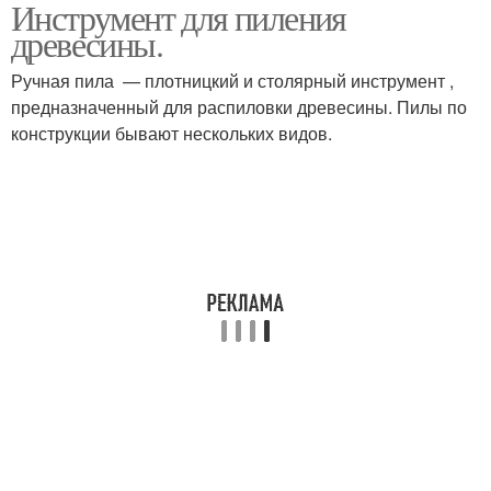
Инструмент для пиления
Инструменты с
Инструменты для
древесины.
помощью
профильного строгания
Ручная пила — плотницкий и столярный инструмент ,
предназначенный для распиловки древесины. Пилы по
конструкции бывают нескольких видов.