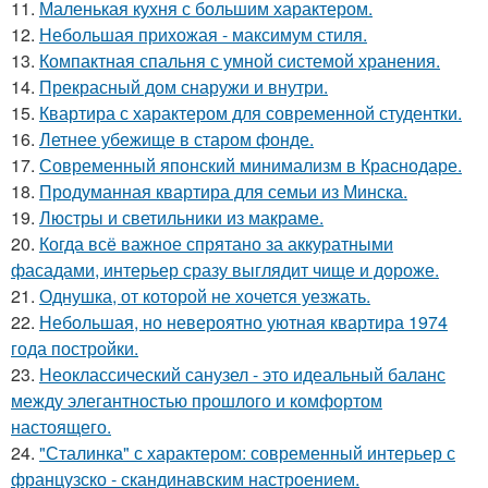
11.
Маленькая кухня с большим характером.
12.
Небольшая прихожая - максимум стиля.
13.
Компактная спальня с умной системой хранения.
14.
Прекрасный дом снаружи и внутри.
15.
Квартира с характером для современной студентки.
16.
Летнее убежище в старом фонде.
17.
Современный японский минимализм в Краснодаре.
18.
Продуманная квартира для семьи из Минска.
19.
Люстры и светильники из макраме.
20.
Когда всё важное спрятано за аккуратными
фасадами, интерьер сразу выглядит чище и дороже.
21.
Однушка, от которой не хочется уезжать.
22.
Небольшая, но невероятно уютная квартира 1974
года постройки.
23.
Неоклассический санузел - это идеальный баланс
между элегантностью прошлого и комфортом
настоящего.
24.
"Сталинка" с характером: современный интерьер с
французско - скандинавским настроением.