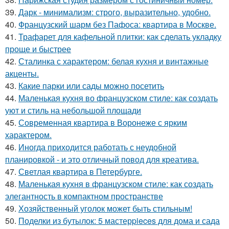
39.
Дарк - минимализм: строго, выразительно, удобно.
40.
Французский шарм без Пафоса: квартира в Москве.
41.
Трафарет для кафельной плитки: как сделать укладку
проще и быстрее
42.
Сталинка с характером: белая кухня и винтажные
акценты.
43.
Какие парки или сады можно посетить
44.
Маленькая кухня во французском стиле: как создать
уют и стиль на небольшой площади
45.
Современная квартира в Воронеже с ярким
характером.
46.
Иногда приходится работать с неудобной
планировкой - и это отличный повод для креатива.
47.
Светлая квартира в Петербурге.
48.
Маленькая кухня в французском стиле: как создать
элегантность в компактном пространстве
49.
Хозяйственный уголок может быть стильным!
50.
Поделки из бутылок: 5 мастерpieces для дома и сада