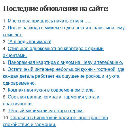
Последние обновления на сайте:
1.
Мне снова пришлось начать с нуля ….
2.
После развода с мужем я одна воспитываю сына, ему
семь лет.
3.
"А я ведь понимала!
4.
Стильная однокомнатная квартира с яркими
акцентами.
5.
Панорамная квартира с видом на Неву и телебашню.
6.
Эстетичный интерьер небольшой кухни - гостиной, где
каждая деталь работает на ощущение роскоши и уюта
одновременно.
7.
Компактная кухня в современном стиле.
8.
Светлая ванная комната: гармония уюта и
практичности.
9.
Тёплый минимализм с характером.
10.
Спальня в бирюзовой палитре: пространство
спокойствия и гармонии.