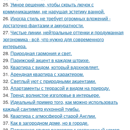
25.
Умное решение, чтобы скрыть лючок с
коммуникациями, не нарушая эстетику ванной.
26.
Иногда стиль не требует огромных вложений -
достаточно фантазии и аккуратности.
27.
Чистые линии, нейтральные оттенки и продуманная
эргономика - всё, что нужно для современного
интерьера.
28.
Природная гармония и свет.
29.
Парижский акцент в каждом штрихе.
30.
Квартира с видом, который вдохновляет.
31.
Арендная квартира с характером.
32.
Светлый уют с природными акцентами.
33.
Апартаменты с террасой и видом на природу.
34.
Тренд: волнистое изголовье в интерьере.
35.
Идеальный пример того, как можно использовать
каждый сантиметр кухонной тумбы.
36.
Квартира с атмосферой старой Англии.
37.
Как в загородном доме, но в городе.
38.
Парижская студия размером с гостиничный номер.