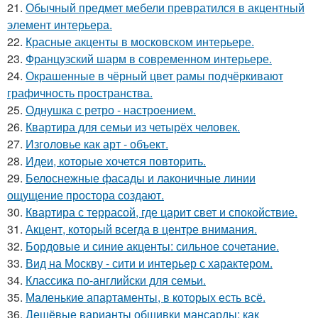
21.
Обычный предмет мебели превратился в акцентный
элемент интерьера.
22.
Красные акценты в московском интерьере.
23.
Французский шарм в современном интерьере.
24.
Окрашенные в чёрный цвет рамы подчёркивают
графичность пространства.
25.
Однушка с ретро - настроением.
26.
Квартира для семьи из четырёх человек.
27.
Изголовье как арт - объект.
28.
Идеи, которые хочется повторить.
29.
Белоснежные фасады и лаконичные линии
ощущение простора создают.
30.
Квартира с террасой, где царит свет и спокойствие.
31.
Акцент, который всегда в центре внимания.
32.
Бордовые и синие акценты: сильное сочетание.
33.
Вид на Москву - сити и интерьер с характером.
34.
Классика по-английски для семьи.
35.
Маленькие апартаменты, в которых есть всё.
36.
Дешёвые варианты обшивки мансарды: как