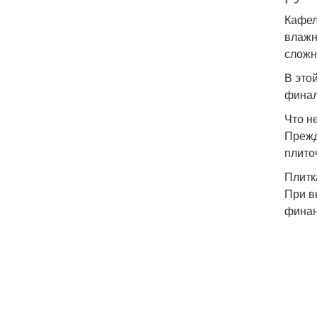
Кафел
влажн
сложн
В это
финал
Что н
Прежд
плито
Плитк
При в
финан