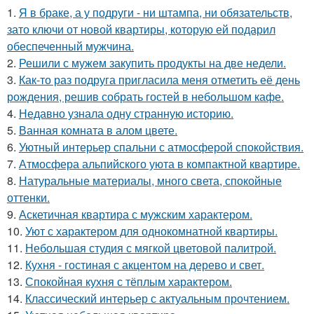
1.
Я в браке, а у подруги - ни штампа, ни обязательств,
зато ключи от новой квартиры, которую ей подарил
обеспеченный мужчина.
2.
Решили с мужем закупить продукты на две недели.
3.
Как-то раз подруга пригласила меня отметить её день
рождения, решив собрать гостей в небольшом кафе.
4.
Недавно узнала одну странную историю.
5.
Ванная комната в алом цвете.
6.
Уютный интерьер спальни с атмосферой спокойствия.
7.
Атмосфера альпийского уюта в компактной квартире.
8.
Натуральные материалы, много света, спокойные
оттенки.
9.
Аскетичная квартира с мужским характером.
10.
Уют с характером для однокомнатной квартиры.
11.
Небольшая студия с мягкой цветовой палитрой.
12.
Кухня - гостиная с акцентом на дерево и свет.
13.
Спокойная кухня с тёплым характером.
14.
Классический интерьер с актуальным прочтением.