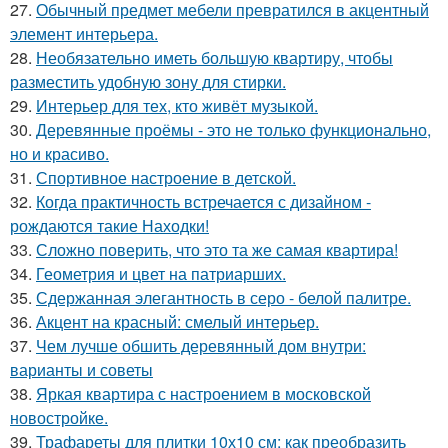
27.
Обычный предмет мебели превратился в акцентный
элемент интерьера.
28.
Необязательно иметь большую квартиру, чтобы
разместить удобную зону для стирки.
29.
Интерьер для тех, кто живёт музыкой.
30.
Деревянные проёмы - это не только функционально,
но и красиво.
31.
Спортивное настроение в детской.
32.
Когда практичность встречается с дизайном -
рождаются такие Находки!
33.
Сложно поверить, что это та же самая квартира!
34.
Геометрия и цвет на патриарших.
35.
Сдержанная элегантность в серо - белой палитре.
36.
Акцент на красный: смелый интерьер.
37.
Чем лучше обшить деревянный дом внутри:
варианты и советы
38.
Яркая квартира с настроением в московской
новостройке.
39.
Трафареты для плитки 10х10 см: как преобразить