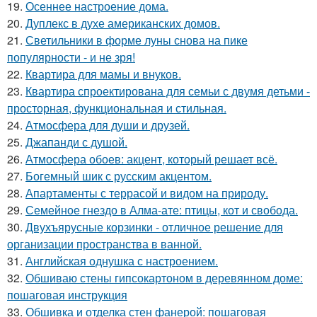
19.
Осеннее настроение дома.
20.
Дуплекс в духе американских домов.
21.
Светильники в форме луны снова на пике
популярности - и не зря!
22.
Квартира для мамы и внуков.
23.
Квартира спроектирована для семьи с двумя детьми -
просторная, функциональная и стильная.
24.
Атмосфера для души и друзей.
25.
Джапанди с душой.
26.
Атмосфера обоев: акцент, который решает всё.
27.
Богемный шик с русским акцентом.
28.
Апартаменты с террасой и видом на природу.
29.
Семейное гнездо в Алма-ате: птицы, кот и свобода.
30.
Двухъярусные корзинки - отличное решение для
организации пространства в ванной.
31.
Английская однушка с настроением.
32.
Обшиваю стены гипсокартоном в деревянном доме:
пошаговая инструкция
33.
Обшивка и отделка стен фанерой: пошаговая