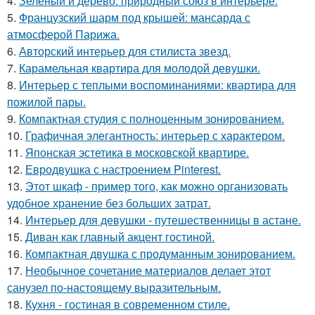
4.
Зелёный и дерево: природный союз в интерьере.
5.
Французский шарм под крышей: мансарда с
атмосферой Парижа.
6.
Авторский интерьер для стилиста звезд.
7.
Карамельная квартира для молодой девушки.
8.
Интерьер с теплыми воспоминаниями: квартира для
пожилой пары.
9.
Компактная студия с полноценным зонированием.
10.
Графичная элегантность: интерьер с характером.
11.
Японская эстетика в московской квартире.
12.
Евродвушка с настроением Pinterest.
13.
Этот шкаф - пример того, как можно организовать
удобное хранение без больших затрат.
14.
Интерьер для девушки - путешественницы в астане.
15.
Диван как главный акцент гостиной.
16.
Компактная двушка с продуманным зонированием.
17.
Необычное сочетание материалов делает этот
санузел по-настоящему выразительным.
18.
Кухня - гостиная в современном стиле.