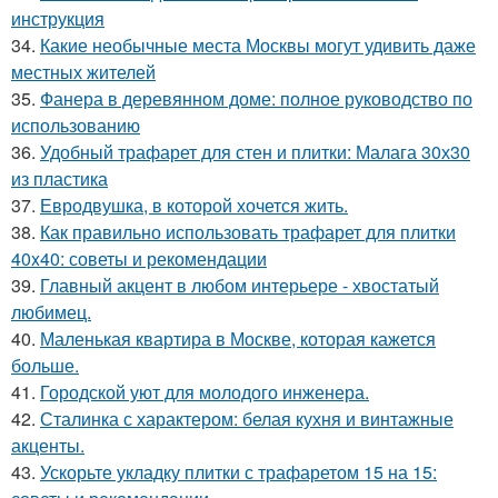
инструкция
34.
Какие необычные места Москвы могут удивить даже
местных жителей
35.
Фанера в деревянном доме: полное руководство по
использованию
36.
Удобный трафарет для стен и плитки: Малага 30х30
из пластика
37.
Евродвушка, в которой хочется жить.
38.
Как правильно использовать трафарет для плитки
40x40: советы и рекомендации
39.
Главный акцент в любом интерьере - хвостатый
любимец.
40.
Маленькая квартира в Москве, которая кажется
больше.
41.
Городской уют для молодого инженера.
42.
Сталинка с характером: белая кухня и винтажные
акценты.
43.
Ускорьте укладку плитки с трафаретом 15 на 15: