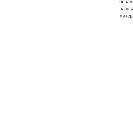
оснащ
разны
матер