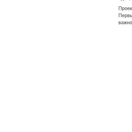
Проек
Первы
важно