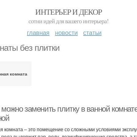
ИНТЕРЬЕР И ДЕКОР
сотни идей для вашего интерьера!
главная
новости
статьи
наты без плитки
нная комната
 можно заменить плитку в ванной комнат
ной
я комната – это помещение со сложными условиями эксплу
и пола выдержит пар, воду, дезинфицирующие средства, а 