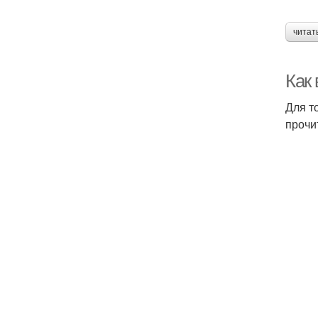
читат
Как 
Для т
прочи