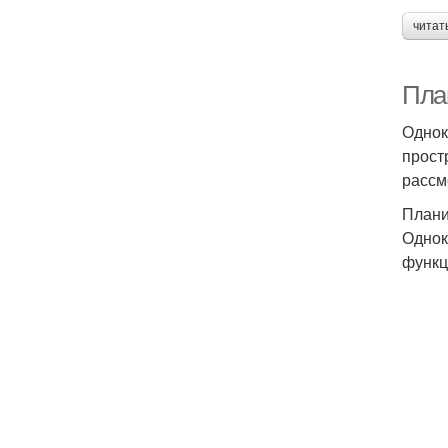
читат
Пла
Однок
прост
рассм
Плани
Однок
функц