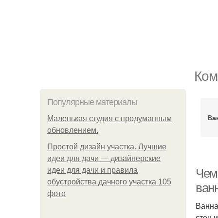
Ком
Популярные материалы
Ва
Маленькая студия с продуманным
обновлением.
Простой дизайн участка. Лучшие
идеи для дачи — дизайнерские
идеи для дачи и правила
Чем
обустройства дачного участка 105
ван
фото
Ванна
стен 