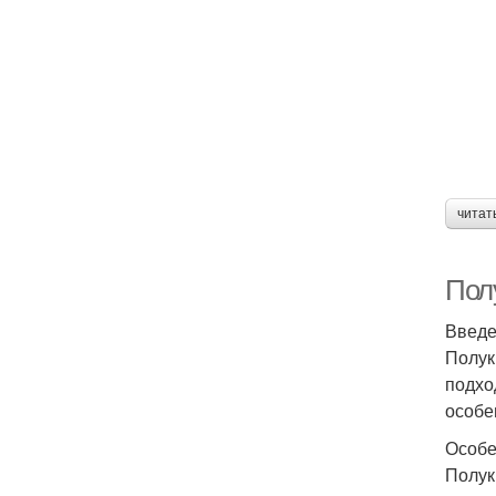
читат
Пол
Введ
Полук
подхо
особе
Особе
Полук