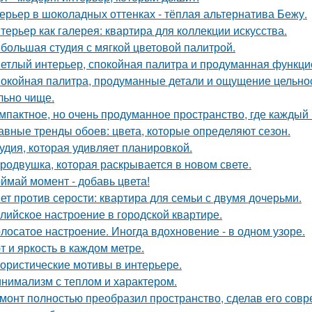
ерьер в шоколадных оттенках - тёплая альтернатива Бежу.
терьер как галерея: квартира для коллекции искусства.
большая студия с мягкой цветовой палитрой.
етлый интерьер, спокойная палитра и продуманная функцио
окойная палитра, продуманные детали и ощущение цельност
льно чище.
мпактное, но очень продуманное пространство, где каждый 
авные тренды обоев: цвета, которые определяют сезон.
удия, которая удивляет планировкой.
родвушка, которая раскрывается в новом свете.
ймай момент - добавь цвета!
ет против серости: квартира для семьи с двумя дочерьми.
лийское настроение в городской квартире.
лосатое настроение. Иногда вдохновение - в одном узоре.
т и яркость в каждом метре.
ористические мотивы в интерьере.
нимализм с теплом и характером.
монт полностью преобразил пространство, сделав его сов