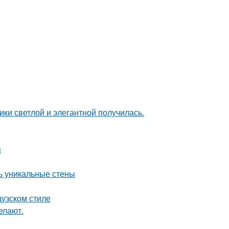
ки светлой и элегантной получилась.
я
ть уникальные стены
цузском стиле
елают.