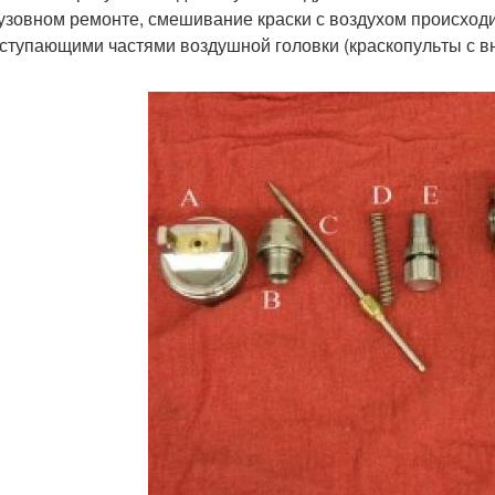
узов­ном ремон­те, сме­ши­ва­ние крас­ки с воз­ду­хом про­ис­хо­ди
ту­па­ю­щи­ми частя­ми воз­душ­ной голов­ки (крас­ко­пуль­ты с в