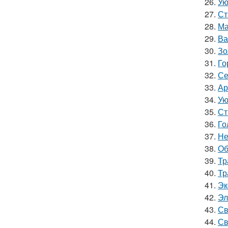
26.
Ую
27.
Ст
28.
Ма
29.
Ва
30.
Зо
31.
Го
32.
Се
33.
Ар
34.
Ую
35.
Ст
36.
Го
37.
Не
38.
Об
39.
Тр
40.
Тр
41.
Эк
42.
Эл
43.
Св
44.
Св