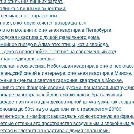
т и стиль без лишних затрат.
алинка с винными акцентами.
ленькая, но с характером.
нная, в которую хочется возвращаться.
лото и молдинги: стильная квартира в Петербурге.
родская квартира с душой фамильного дома.
мейное гнездо в Алма-ате: птицы, кот и свобода.
 - деко в новостройке: "Гэтсби" на современный лад.
тная студия для аренды.
ильная неоклассика. Небольшая квартира в стиле неокласси
лландский синий в интерьере: стильная квартира в Минске.
жные акценты и светлая гармония: квартира в Москве.
шивка стен фанерой своими руками: пошаговая инструкци
афарет многоразовый для плитки: как выбрать лучший
афаретная плитка для декоративной штукатурки: как созда
ономим до 50% на укладке плитки с трафаретом 20*30
егантность и комфорт: как создать кухню-гостиную во фран
етлые оттенки это пространство воздушным и спокойным д
етлая и элегантная квартира с двумя спальнями.