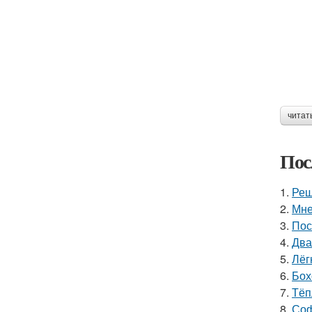
читат
Пос
1.
Реш
2.
Мне
3.
Пос
4.
Два
5.
Лёг
6.
Бох
7.
Тёп
8.
Соф