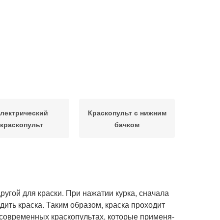
лектрический
Краскопульт с нижним
краскопульт
бачком
дру­гой для крас­ки. При нажа­тии кур­ка, сна­ча­ла
о­дить крас­ка. Таким обра­зом, крас­ка про­хо­дит
 совре­мен­ных крас­ко­пуль­тах, кото­рые при­ме­ня­