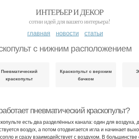
ИНТЕРЬЕР И ДЕКОР
сотни идей для вашего интерьера!
главная
новости
статьи
скопульт с нижним расположением
Пневматический
Краскопульт с верхним
Э
краскопульт
бачком
 работает пневматический краскопульт?
­ко­пуль­те есть два раз­де­лён­ных кана­ла: один для воз­ду­ха, 
ству­ет­ся воз­дух, а потом ото­дви­га­ет­ся игла и начи­на­ет вых
сопло и сра­зу вза­и­мо­дей­ству­ет с воз­ду­хом. В боль­шин­стве