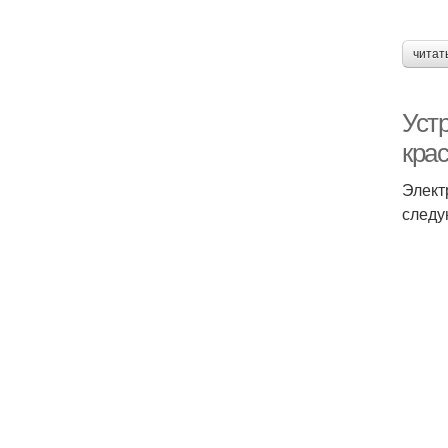
читат
Уст
кра
Элект
следу