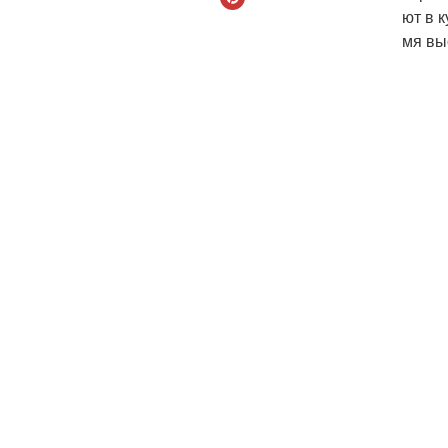
ют в к
мя выс