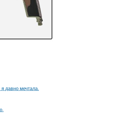
 я давно мечтала.
о.