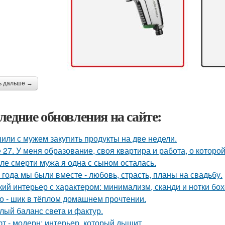
ь дальше →
ледние обновления на сайте:
или с мужем закупить продукты на две недели.
 27. У меня образование, своя квартира и работа, о которой
ле смерти мужа я одна с сыном осталась.
 года мы были вместе - любовь, страсть, планы на свадьбу.
кий интерьер с характером: минимализм, сканди и нотки бох
о - шик в тёплом домашнем прочтении.
лый баланс света и фактур.
т - модерн: интерьер, который дышит.