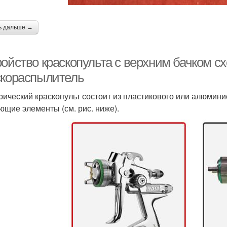
ь дальше →
ройство краскопульта с верхним бачком с
скораспылитель
рический краскопульт состоит из пластикового или алюмин
ющие элементы (см. рис. ниже).