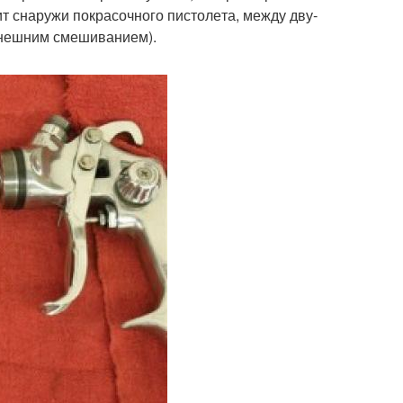
т сна­ру­жи покра­соч­но­го писто­ле­та, меж­ду дву­
неш­ним сме­ши­ва­ни­ем).