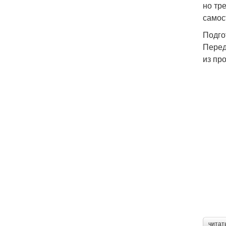
но тр
самос
Подго
Перед
из пр
читат