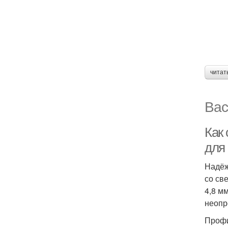
читат
Вас
Как
для
Надёж
со св
4,8 м
неопр
Профи