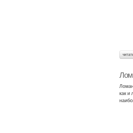
читат
Лом
Ломан
как и
наибо