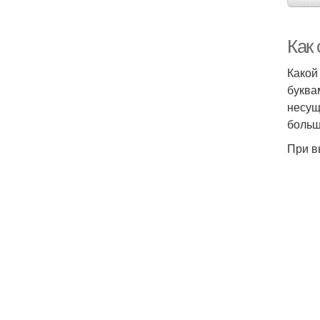
Как
Какой
буква
несущ
больш
При в