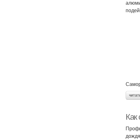
алюми
подей
Самор
читат
Как
Профн
дождя