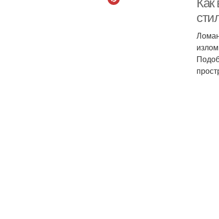
Как
сти
Ломан
излом
Подоб
прост