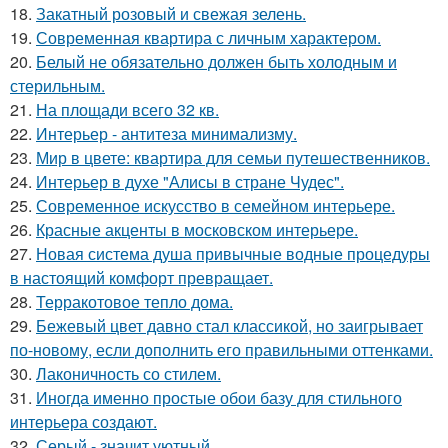
18.
Закатный розовый и свежая зелень.
19.
Современная квартира с личным характером.
20.
Белый не обязательно должен быть холодным и
стерильным.
21.
На площади всего 32 кв.
22.
Интерьер - антитеза минимализму.
23.
Мир в цвете: квартира для семьи путешественников.
24.
Интерьер в духе "Алисы в стране Чудес".
25.
Современное искусство в семейном интерьере.
26.
Красные акценты в московском интерьере.
27.
Новая система душа привычные водные процедуры
в настоящий комфорт превращает.
28.
Терракотовое тепло дома.
29.
Бежевый цвет давно стал классикой, но заигрывает
по-новому, если дополнить его правильными оттенками.
30.
Лаконичность со стилем.
31.
Иногда именно простые обои базу для стильного
интерьера создают.
32.
Серый - значит уютный.