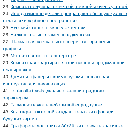
33.
Комната получилась светлой, нежной и очень уютной.
34.
Иногда именно детали превращают обычную кухню в
стильное и удобное пространство.
35.
Русский стиль с нежным акцентом.
36.
Балкон - оазис в каменных джунглях.
37.
Шахматная клетка в интерьере - возвращение
графики.
38.
Мятная свежесть в интерьере.
39.
Компактная квартира с яркой кухней и продуманной
планировкой.
40.
Домик из фанеры своими руками: пошаговая
инструкция для начинающих
41.
Terracotta Oasis: дизайн с калининградским
характером.
42.
Гармония и уют в небольшой евродвушке.
43.
Квартира, в которой каждая стена - как фон для
будущих картин.
44.
Трафареты для плитки 30х30: как создать красивые