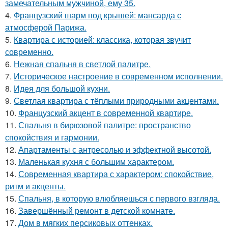
замечательным мужчиной, ему 35.
4.
Французский шарм под крышей: мансарда с
атмосферой Парижа.
5.
Квартира с историей: классика, которая звучит
современно.
6.
Нежная спальня в светлой палитре.
7.
Историческое настроение в современном исполнении.
8.
Идея для большой кухни.
9.
Светлая квартира с тёплыми природными акцентами.
10.
Французский акцент в современной квартире.
11.
Спальня в бирюзовой палитре: пространство
спокойствия и гармонии.
12.
Апартаменты с антресолью и эффектной высотой.
13.
Маленькая кухня с большим характером.
14.
Современная квартира с характером: спокойствие,
ритм и акценты.
15.
Спальня, в которую влюбляешься с первого взгляда.
16.
Завершённый ремонт в детской комнате.
17.
Дом в мягких персиковых оттенках.