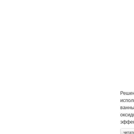
Решен
испол
ванны
оксид
эффек
читат