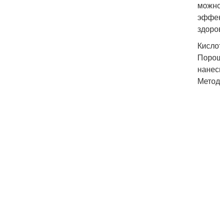
можно
эффек
здоро
Кисло
Порош
нанес
Метод