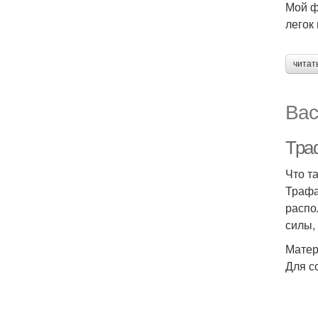
Мой ф
легок
читат
Вас
Тра
Что т
Трафа
распо
силы,
Матер
Для с