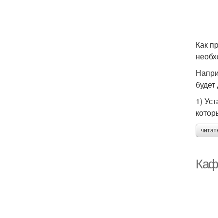
Как п
необх
Напри
будет
1) Ус
котор
читат
Каф