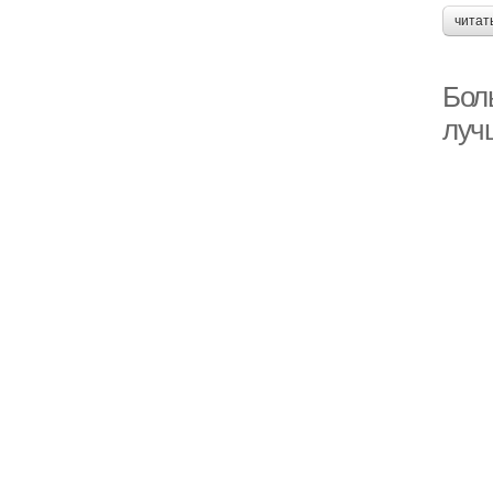
читат
Боль
луч