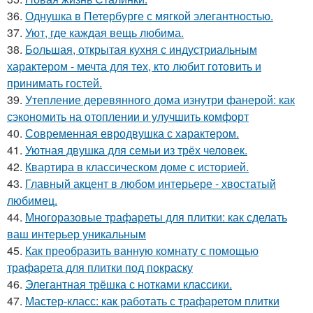
36.
Однушка в Петербурге с мягкой элегантностью.
37.
Уют, где каждая вещь любима.
38.
Большая, открытая кухня с индустриальным
характером - мечта для тех, кто любит готовить и
принимать гостей.
39.
Утепление деревянного дома изнутри фанерой: как
сэкономить на отоплении и улучшить комфорт
40.
Современная евродвушка с характером.
41.
Уютная двушка для семьи из трёх человек.
42.
Квартира в классическом доме с историей.
43.
Главный акцент в любом интерьере - хвостатый
любимец.
44.
Многоразовые трафареты для плитки: как сделать
ваш интерьер уникальным
45.
Как преобразить ванную комнату с помощью
трафарета для плитки под покраску
46.
Элегантная трёшка с нотками классики.
47.
Мастер-класс: как работать с трафаретом плитки