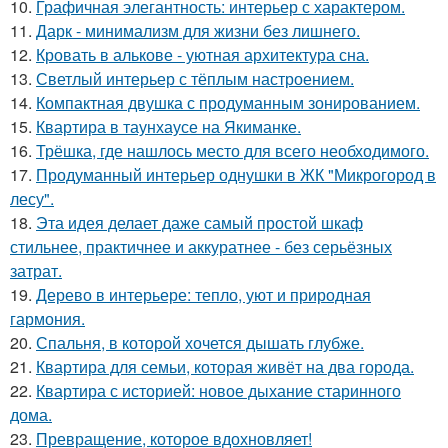
10.
Графичная элегантность: интерьер с характером.
11.
Дарк - минимализм для жизни без лишнего.
12.
Кровать в алькове - уютная архитектура сна.
13.
Светлый интерьер с тёплым настроением.
14.
Компактная двушка с продуманным зонированием.
15.
Квартира в таунхаусе на Якиманке.
16.
Трёшка, где нашлось место для всего необходимого.
17.
Продуманный интерьер однушки в ЖК "Микрогород в
лесу".
18.
Эта идея делает даже самый простой шкаф
стильнее, практичнее и аккуратнее - без серьёзных
затрат.
19.
Дерево в интерьере: тепло, уют и природная
гармония.
20.
Спальня, в которой хочется дышать глубже.
21.
Квартира для семьи, которая живёт на два города.
22.
Квартира с историей: новое дыхание старинного
дома.
23.
Превращение, которое вдохновляет!