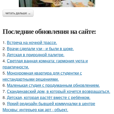
читать дальше →
Последние обновления на сайте:
1.
Встреча на ночной трассе.
2.
Врачи сделали узи - и были в шоке.
3.
Детская в природной палитре.
4.
Светлая ванная комната: гармония уюта и
практичности.
5.
Монохромная квартира для студентки с
нестандартными решениями.
6.
Маленькая студия с продуманным обновлением.
7.
Скандинавский дом, в который хочется возвращаться.
8.
Детская, которая растёт вместе с ребёнком.
9.
Яркий редизайн бывшей коммуналки в центре
Москвы: интерьер как арт - объект.