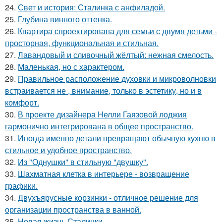
24.
Свет и история: Сталинка с анфиладой.
25.
Глубина винного оттенка.
26.
Квартира спроектирована для семьи с двумя детьми -
просторная, функциональная и стильная.
27.
Лавандовый и сливочный жёлтый: нежная смелость.
28.
Маленькая, но с характером.
29.
Правильное расположение духовки и микроволновки
встраивается не , внимание, только в эстетику, но и в
комфорт.
30.
В проекте дизайнера Нелли Гаязовой лоджия
гармонично интегрирована в общее пространство.
31.
Иногда именно детали превращают обычную кухню в
стильное и удобное пространство.
32.
Из "Однушки" в стильную "двушку".
33.
Шахматная клетка в интерьере - возвращение
графики.
34.
Двухъярусные корзинки - отличное решение для
организации пространства в ванной.
35.
Новая жизнь Сталинки.