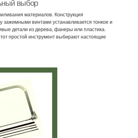
льный выбор
пиливания материалов. Конструкция
ду зажимными винтами устанавливается тонкое и
оры по дереву
ивые детали из дерева, фанеры или пластика.
Этот простой инструмент выбирают настоящие