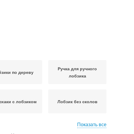
Ручка для ручного
зики по дереву
лобзика
хаки с лобзиком
Лобзик без сколов
Показать все
зьба по дереву
Работы с лобзиком