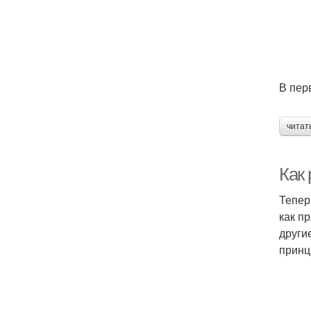
В пер
читат
Как 
Тепер
как п
други
принц