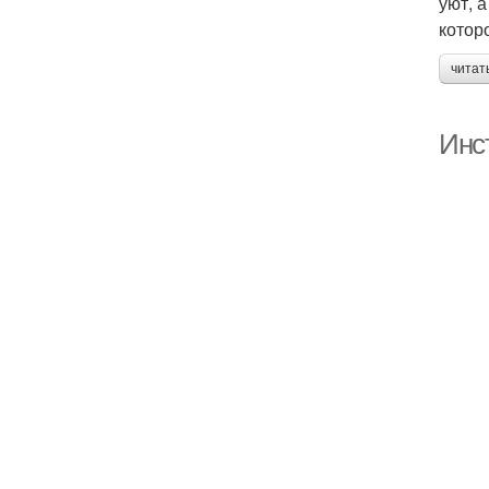
уют, 
котор
читат
Инс