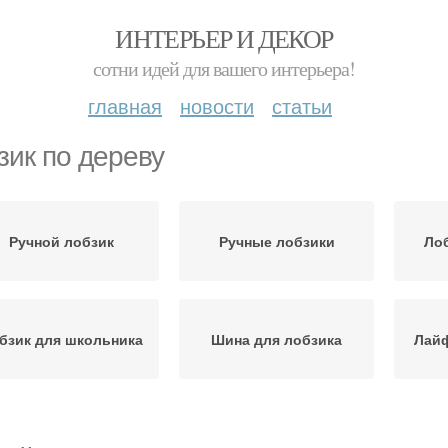
ИНТЕРЬЕР И ДЕКОР
сотни идей для вашего интерьера!
главная
новости
статьи
зик по дереву
Ручной лобзик
Ручные лобзики
Лоб
бзик для школьника
Шина для лобзика
Лайф
Пилка для лобзика
Лобзик по фанере
Ре