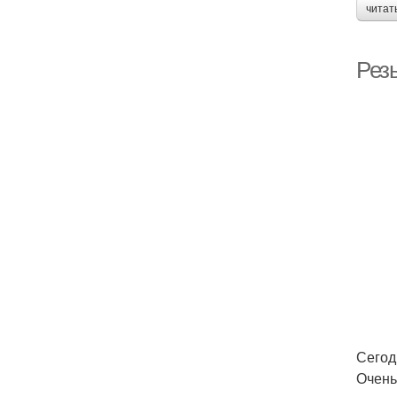
читат
Рез
Сегод
Очень