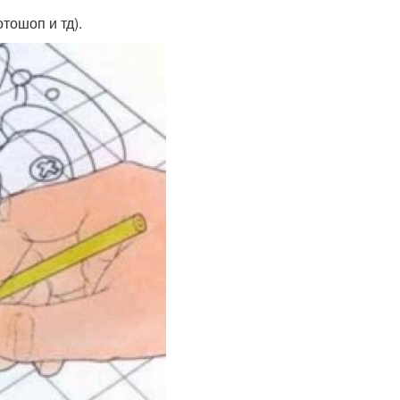
тошоп и тд).