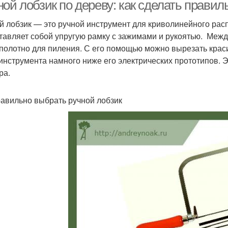
ной лобзик по дереву: как сделать прави
й лобзик — это ручной инструмент для криволинейного рас
тавляет собой упругую рамку с зажимами и рукоятью. Меж
Лобзик для
Лобзик из фанеры
Уз
 полотно для пиления. С его помощью можно вырезать крас
выпиливания
инструмента намного ниже его электрических прототипов. 
ра.
равильно выбрать ручной лобзик