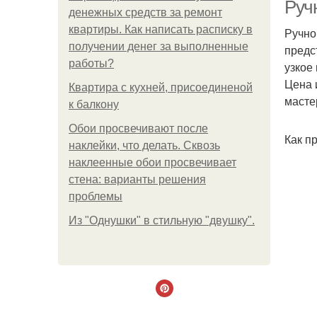
Руч
денежных средств за ремонт
квартиры. Как написать расписку в
Ручно
получении денег за выполненные
предс
работы?
узкое
Цена 
Квартира с кухней, присоединеной
масте
к балкону
Обои просвечивают после
Как п
наклейки, что делать. Сквозь
наклеенные обои просвечивает
стена: варианты решения
проблемы
Из "Однушки" в стильную "двушку".