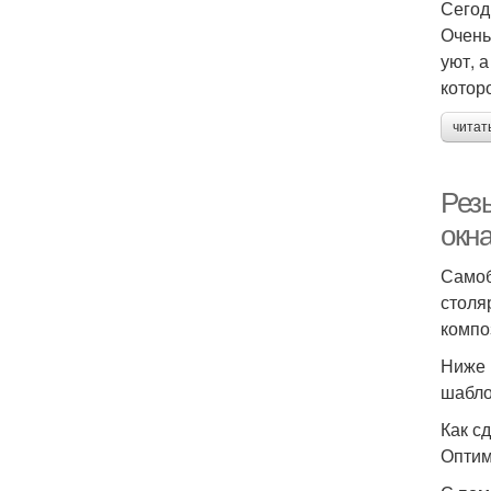
Сегод
Очень
уют, 
котор
читат
Рез
окна
Самоб
столя
компо
Ниже 
шабло
Как с
Оптим