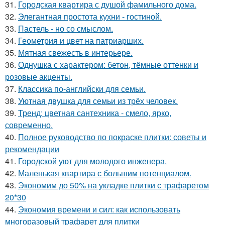
31.
Городская квартира с душой фамильного дома.
32.
Элегантная простота кухни - гостиной.
33.
Пастель - но со смыслом.
34.
Геометрия и цвет на патриарших.
35.
Мятная свежесть в интерьере.
36.
Однушка с характером: бетон, тёмные оттенки и
розовые акценты.
37.
Классика по-английски для семьи.
38.
Уютная двушка для семьи из трёх человек.
39.
Тренд: цветная сантехника - смело, ярко,
современно.
40.
Полное руководство по покраске плитки: советы и
рекомендации
41.
Городской уют для молодого инженера.
42.
Маленькая квартира с большим потенциалом.
43.
Экономим до 50% на укладке плитки с трафаретом
20*30
44.
Экономия времени и сил: как использовать
многоразовый трафарет для плитки