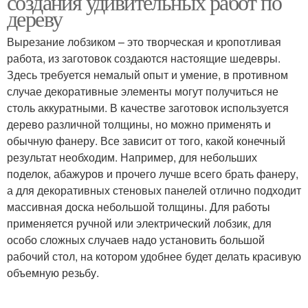
создания удивительных работ по
дереву
Вырезание лобзиком – это творческая и кропотливая
Плоскорельефная
работа, из заготовок создаются настоящие шедевры.
Работы при резьбе
резьба
Здесь требуется немалый опыт и умение, в противном
случае декоративные элементы могут получиться не
столь аккуратными. В качестве заготовок используется
дерево различной толщины, но можно применять и
Пропильная резьба
Прорезная резьба
обычную фанеру. Все зависит от того, какой конечный
результат необходим. Например, для небольших
поделок, абажуров и прочего лучше всего брать фанеру,
а для декоративных стеновых панелей отлично подходит
Электролобзик по
массивная доска небольшой толщины. Для работы
Накладная резьба
дереву
применяется ручной или электрический лобзик, для
особо сложных случаев надо установить большой
рабочий стол, на котором удобнее будет делать красивую
объемную резьбу.
Элементы из дерева