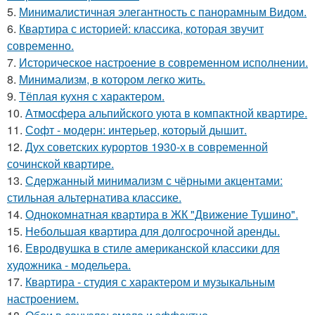
5.
Минималистичная элегантность с панорамным Видом.
6.
Квартира с историей: классика, которая звучит
современно.
7.
Историческое настроение в современном исполнении.
8.
Минимализм, в котором легко жить.
9.
Тёплая кухня с характером.
10.
Атмосфера альпийского уюта в компактной квартире.
11.
Софт - модерн: интерьер, который дышит.
12.
Дух советских курортов 1930-х в современной
сочинской квартире.
13.
Сдержанный минимализм с чёрными акцентами:
стильная альтернатива классике.
14.
Однокомнатная квартира в ЖК "Движение Тушино".
15.
Небольшая квартира для долгосрочной аренды.
16.
Евродвушка в стиле американской классики для
художника - модельера.
17.
Квартира - студия с характером и музыкальным
настроением.