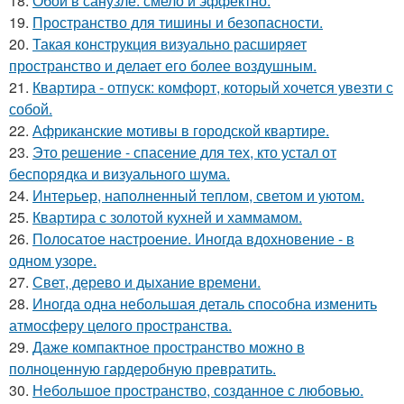
18.
Обои в санузле: смело и эффектно.
19.
Пространство для тишины и безопасности.
20.
Такая конструкция визуально расширяет
пространство и делает его более воздушным.
21.
Квартира - отпуск: комфорт, который хочется увезти с
собой.
22.
Африканские мотивы в городской квартире.
23.
Это решение - спасение для тех, кто устал от
беспорядка и визуального шума.
24.
Интерьер, наполненный теплом, светом и уютом.
25.
Квартира с золотой кухней и хаммамом.
26.
Полосатое настроение. Иногда вдохновение - в
одном узоре.
27.
Свет, дерево и дыхание времени.
28.
Иногда одна небольшая деталь способна изменить
атмосферу целого пространства.
29.
Даже компактное пространство можно в
полноценную гардеробную превратить.
30.
Небольшое пространство, созданное с любовью.