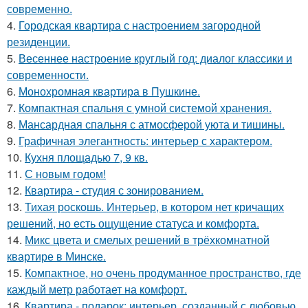
современно.
4.
Городская квартира с настроением загородной
резиденции.
5.
Весеннее настроение круглый год: диалог классики и
современности.
6.
Монохромная квартира в Пушкине.
7.
Компактная спальня с умной системой хранения.
8.
Мансардная спальня с атмосферой уюта и тишины.
9.
Графичная элегантность: интерьер с характером.
10.
Кухня площадью 7, 9 кв.
11.
С новым годом!
12.
Квартира - студия с зонированием.
13.
Тихая роскошь. Интерьер, в котором нет кричащих
решений, но есть ощущение статуса и комфорта.
14.
Микс цвета и смелых решений в трёхкомнатной
квартире в Минске.
15.
Компактное, но очень продуманное пространство, где
каждый метр работает на комфорт.
16.
Квартира - подарок: интерьер, созданный с любовью.