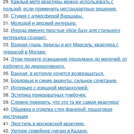
29.
Каждый метр квартиры можно использовать с
пользой, если применить нестандартные решения.
30.
Студия с атмосферой Варшавы.
31.
Молодой и дерзкий интерьер.
32.
Иногда именно простые обои базу для стильного
интерьера создают.
33.
Водная гладь, березы и кот Марсель: квартира с
террасой в Москве.
34.
Этом проекте освещение продумано до мелочей: от
рабочего до декоративного.
35.
Ванная, в которую хочется возвращаться.
36.
Бордовые и синие акценты: сильное сочетание.
37.
Интерьер с изящной меланхолией.
38.
Эстетика прикроватных тумбочек.
39.
Сложно поверить, что это та же самая квартира!
40.
Обшивка и отделка стен фанерой: пошаговая
инструкция
41.
Экостиль в московской квартире.
42.
Уютное семейное гнездо в Казани.