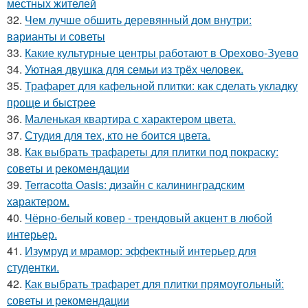
местных жителей
32.
Чем лучше обшить деревянный дом внутри:
варианты и советы
33.
Какие культурные центры работают в Орехово-Зуево
34.
Уютная двушка для семьи из трёх человек.
35.
Трафарет для кафельной плитки: как сделать укладку
проще и быстрее
36.
Маленькая квартира с характером цвета.
37.
Студия для тех, кто не боится цвета.
38.
Как выбрать трафареты для плитки под покраску:
советы и рекомендации
39.
Terracotta Oasis: дизайн с калининградским
характером.
40.
Чёрно-белый ковер - трендовый акцент в любой
интерьер.
41.
Изумруд и мрамор: эффектный интерьер для
студентки.
42.
Как выбрать трафарет для плитки прямоугольный:
советы и рекомендации