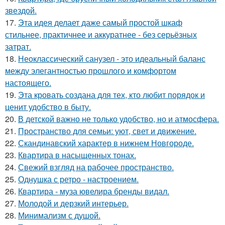
звездой.
17.
Эта идея делает даже самый простой шкаф
стильнее, практичнее и аккуратнее - без серьёзных
затрат.
18.
Неоклассический санузел - это идеальный баланс
между элегантностью прошлого и комфортом
настоящего.
19.
Эта кровать создана для тех, кто любит порядок и
ценит удобство в быту.
20.
В детской важно не только удобство, но и атмосфера.
21.
Пространство для семьи: уют, свет и движение.
22.
Скандинавский характер в нижнем Новгороде.
23.
Квартира в насыщенных тонах.
24.
Свежий взгляд на рабочее пространство.
25.
Однушка с ретро - настроением.
26.
Квартира - муза ювелира бренды видал.
27.
Молодой и дерзкий интерьер.
28.
Минимализм с душой.