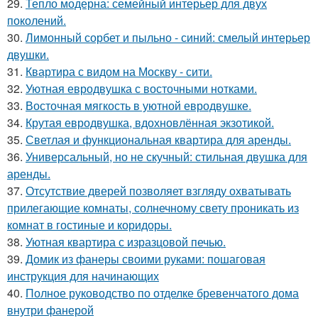
29.
Тепло модерна: семейный интерьер для двух
поколений.
30.
Лимонный сорбет и пыльно - синий: смелый интерьер
двушки.
31.
Квартира с видом на Москву - сити.
32.
Уютная евродвушка с восточными нотками.
33.
Восточная мягкость в уютной евродвушке.
34.
Крутая евродвушка, вдохновлённая экзотикой.
35.
Светлая и функциональная квартира для аренды.
36.
Универсальный, но не скучный: стильная двушка для
аренды.
37.
Отсутствие дверей позволяет взгляду охватывать
прилегающие комнаты, солнечному свету проникать из
комнат в гостиные и коридоры.
38.
Уютная квартира с изразцовой печью.
39.
Домик из фанеры своими руками: пошаговая
инструкция для начинающих
40.
Полное руководство по отделке бревенчатого дома
внутри фанерой