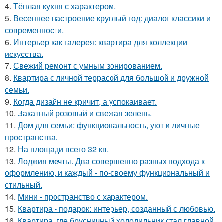
4.
Тёплая кухня с характером.
5.
Весеннее настроение круглый год: диалог классики и
современности.
6.
Интерьер как галерея: квартира для коллекции
искусства.
7.
Свежий ремонт с умным зонированием.
8.
Квартира с личной террасой для большой и дружной
семьи.
9.
Когда дизайн не кричит, а успокаивает.
10.
Закатный розовый и свежая зелень.
11.
Дом для семьи: функциональность, уют и личные
пространства.
12.
На площади всего 32 кв.
13.
Лоджия мечты. Два совершенно разных подхода к
оформлению, и каждый - по-своему функциональный и
стильный.
14.
Мини - пространство с характером.
15.
Квартира - подарок: интерьер, созданный с любовью.
16.
Квартира, где брусничный холодильник стал главной