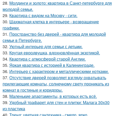
28.
Молдинги и золото: квартира в Санкт-петербурге для
молодой семьи.
29.
Квартира с видом на Москву - сити.
30.
Шахматная клетка в интерьере - возвращение
графики.
31.
Пространство без дверей - квартира для молодой
семьи в Петербурге.
32.
Уютный интерьер для семьи с детьми.
33.
Крутая евродвушка, вдохновлённая экзотикой.
34.
Квартира с атмосферой старой Англии.
35.
Яркая квартира с историей в Калининграде.
36.
Интерьер с характером и металлическими нотками.
37.
Отсутствие дверей позволяет взгляду охватывать
прилегающие комнаты, солнечному свету проникать из
комнат в гостиные и коридоры.
38.
Маленькие апартаменты, в которых есть всё.
39.
Удобный трафарет для стен и плитки: Малага 30х30
из пластика
40.
Тренд: цветная сантехника - смело, ярко,