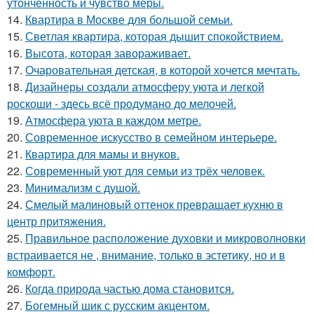
утончённость и чувство меры.
14.
Квартира в Москве для большой семьи.
15.
Светлая квартира, которая дышит спокойствием.
16.
Высота, которая завораживает.
17.
Очаровательная детская, в которой хочется мечтать.
18.
Дизайнеры создали атмосферу уюта и легкой
роскоши - здесь всё продумано до мелочей.
19.
Атмосфера уюта в каждом метре.
20.
Современное искусство в семейном интерьере.
21.
Квартира для мамы и внуков.
22.
Современный уют для семьи из трёх человек.
23.
Минимализм с душой.
24.
Смелый малиновый оттенок превращает кухню в
центр притяжения.
25.
Правильное расположение духовки и микроволновки
встраивается не , внимание, только в эстетику, но и в
комфорт.
26.
Когда природа частью дома становится.
27.
Богемный шик с русским акцентом.