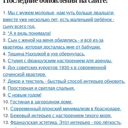
1.
Мы с мужем молодые, нам чуть больше двадцати,
вместе уже несколько лет, есть маленький ребёнок -
сыну всего год.
2.
"А я ведь понимала!
3.
Сын с женой на меня обиделись - и всё из-за
квартиры, которая досталась мне от бабушки.
4.
Тишина Находкой в ухе обернулась.
5.
Студия с французским настроением для аренды.
6.
Дух советских курортов 1930-х в современной
сочинской квартире.
7.
Декор и текстиль - быстрый способ интерьер обновить.
8.
Просторная и светлая спальня.
9.
С новым годом!
10.
Гостиная в загородном доме.
11.
Современный японский минимализм в Краснодаре.
12.
Бежевый интерьер с настроением тихого моря.
13.
Французская эстетика. Этот интерьер - про лёгкость,