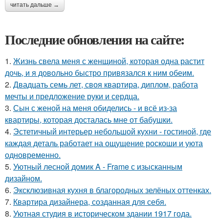
читать дальше →
Последние обновления на сайте:
1.
Жизнь свела меня с женщиной, которая одна растит
дочь, и я довольно быстро привязался к ним обеим.
2.
Двадцать семь лет, своя квартира, диплом, работа
мечты и предложение руки и сердца.
3.
Сын с женой на меня обиделись - и всё из-за
квартиры, которая досталась мне от бабушки.
4.
Эстетичный интерьер небольшой кухни - гостиной, где
каждая деталь работает на ощущение роскоши и уюта
одновременно.
5.
Уютный лесной домик A - Frame с изысканным
дизайном.
6.
Эксклюзивная кухня в благородных зелёных оттенках.
7.
Квартира дизайнера, созданная для себя.
8.
Уютная студия в историческом здании 1917 года.