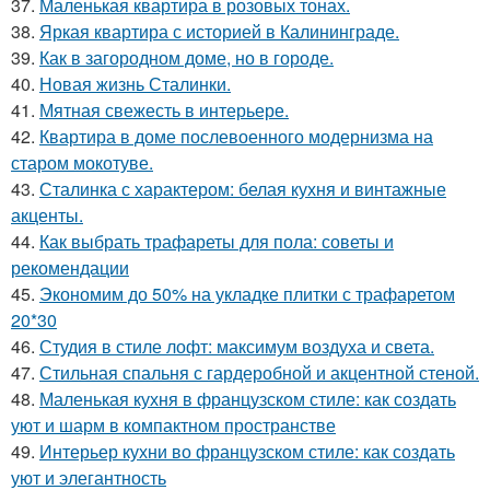
37.
Маленькая квартира в розовых тонах.
38.
Яркая квартира с историей в Калининграде.
39.
Как в загородном доме, но в городе.
40.
Новая жизнь Сталинки.
41.
Мятная свежесть в интерьере.
42.
Квартира в доме послевоенного модернизма на
старом мокотуве.
43.
Сталинка с характером: белая кухня и винтажные
акценты.
44.
Как выбрать трафареты для пола: советы и
рекомендации
45.
Экономим до 50% на укладке плитки с трафаретом
20*30
46.
Студия в стиле лофт: максимум воздуха и света.
47.
Стильная спальня с гардеробной и акцентной стеной.
48.
Маленькая кухня в французском стиле: как создать
уют и шарм в компактном пространстве
49.
Интерьер кухни во французском стиле: как создать
уют и элегантность