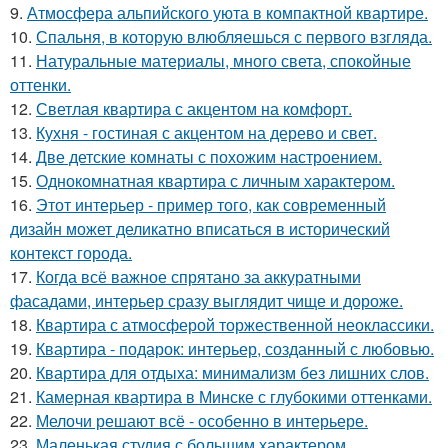
9.
Атмосфера альпийского уюта в компактной квартире.
10.
Спальня, в которую влюбляешься с первого взгляда.
11.
Натуральные материалы, много света, спокойные
оттенки.
12.
Светлая квартира с акцентом на комфорт.
13.
Кухня - гостиная с акцентом на дерево и свет.
14.
Две детские комнаты с похожим настроением.
15.
Однокомнатная квартира с личным характером.
16.
Этот интерьер - пример того, как современный
дизайн может деликатно вписаться в исторический
контекст города.
17.
Когда всё важное спрятано за аккуратными
фасадами, интерьер сразу выглядит чище и дороже.
18.
Квартира с атмосферой торжественной неоклассики.
19.
Квартира - подарок: интерьер, созданный с любовью.
20.
Квартира для отдыха: минимализм без лишних слов.
21.
Камерная квартира в Минске с глубокими оттенками.
22.
Мелочи решают всё - особенно в интерьере.
23.
Маленькая студия с большим характером.