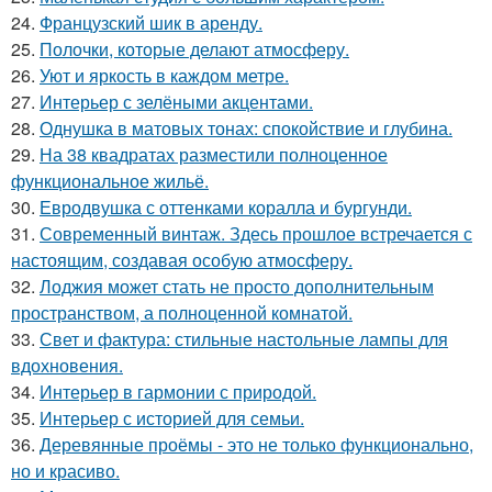
24.
Французский шик в аренду.
25.
Полочки, которые делают атмосферу.
26.
Уют и яркость в каждом метре.
27.
Интерьер с зелёными акцентами.
28.
Однушка в матовых тонах: спокойствие и глубина.
29.
На 38 квадратах разместили полноценное
функциональное жильё.
30.
Евродвушка с оттенками коралла и бургунди.
31.
Современный винтаж. Здесь прошлое встречается с
настоящим, создавая особую атмосферу.
32.
Лоджия может стать не просто дополнительным
пространством, а полноценной комнатой.
33.
Свет и фактура: стильные настольные лампы для
вдохновения.
34.
Интерьер в гармонии с природой.
35.
Интерьер с историей для семьи.
36.
Деревянные проёмы - это не только функционально,
но и красиво.