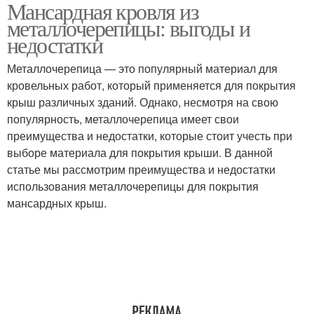
Мансардная кровля из
Металлочерепицы для
Металлочерепица для
металлочерепицы: выгоды и
кровли
мансардной крыши
недостатки
Металлочерепица — это популярный материал для
Металлочерепицы на
Металлочерепица для
кровельных работ, который применяется для покрытия
мансардной крыше
мансардной кровли
крыш различных зданий. Однако, несмотря на свою
популярность, металлочерепица имеет свои
преимущества и недостатки, которые стоит учесть при
выборе материала для покрытия крыши. В данной
Металлочерепицы для
Прямоугольная кровля
статье мы рассмотрим преимущества и недостатки
мансардной кровли
использования металлочерепицы для покрытия
мансардных крыш.
Уход за
Кровля к установке
металлочерепицей
Металлочерепицы от