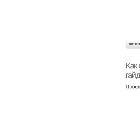
читат
Как
гай
Проек