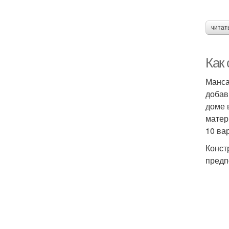
читат
Как
Манса
добав
доме 
матер
10 ва
Конст
предп