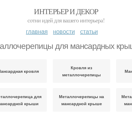
ИНТЕРЬЕР И ДЕКОР
сотни идей для вашего интерьера!
главная
новости
статьи
аллочерепицы для мансардных кры
Кровля из
ансардная кровля
Ма
металлочерепицы
таллочерепица для
Металлочерепицы на
Мета
мансардной крыши
мансардной крыше
ман
еталлочерепицы на
Уход за
Мет