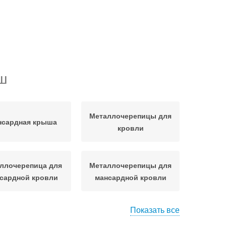
ш
Металлочерепицы для
нсардная крыша
кровли
ллочерепица для
Металлочерепицы для
сардной кровли
мансардной кровли
Показать все
аллочерепицы от