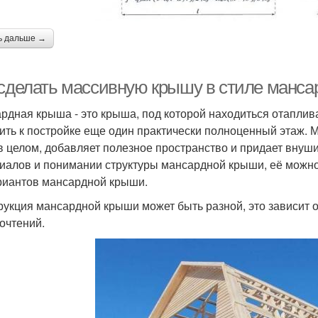
ь дальше →
 сделать массивную крышу в стиле манс
рдная крыша - это крыша, под которой находиться отапл
ить к постройке еще один практически полноценный этаж.
в целом, добавляет полезное пространство и придает внуш
иалов и понимании структуры мансардной крыши, её можно
риантов мансардной крыши.
рукция мансардной крыши может быть разной, это зависит 
очтений.