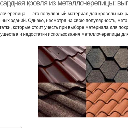
ансардной кровле
металлочерепицей
сардная кровля из металлочерепицы: выг
лочерепица — это популярный материал для кровельных р
чных зданий. Однако, несмотря на свою популярность, мет
татки, которые стоит учесть при выборе материала для по
ущества и недостатки использования металлочерепицы дл