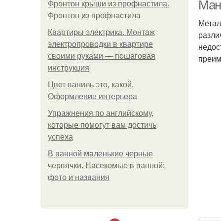
м
Ман
Фронтон крыши из профнастила.
Фронтон из профнастила
Метал
Квартиры электрика. Монтаж
разли
электропроводки в квартире
недос
своими руками — пошаговая
преим
инструкция
Цвет ваниль это, какой.
Оформление интерьера
Упражнения по английскому,
которые помогут вам достичь
успеха
В ванной маленькие черные
червячки. Насекомые в ванной:
фото и названия