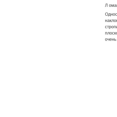
Л ома
Однос
накло
строп
плоск
очень