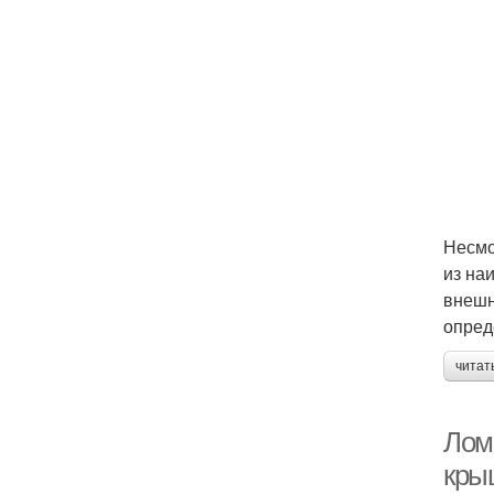
Несмо
из на
внешн
опред
читат
Лом
кры