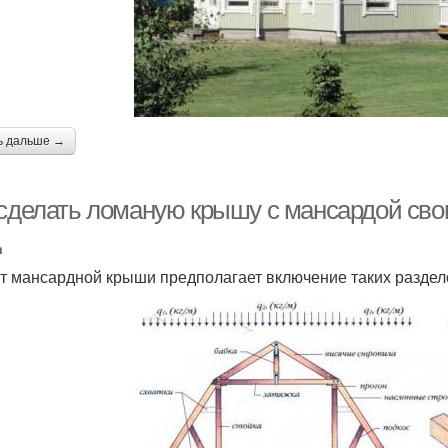
ь дальше →
 сделать ломаную крышу с мансардой сво
д
т мансардной крыши предполагает включение таких раздело