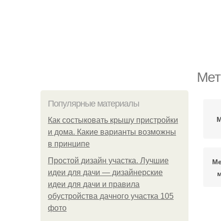
Мет
Популярные материалы
М
Как состыковать крышу пристройки
и дома. Какие варианты возможны
в принципе
Простой дизайн участка. Лучшие
Ме
идеи для дачи — дизайнерские
идеи для дачи и правила
обустройства дачного участка 105
фото
М